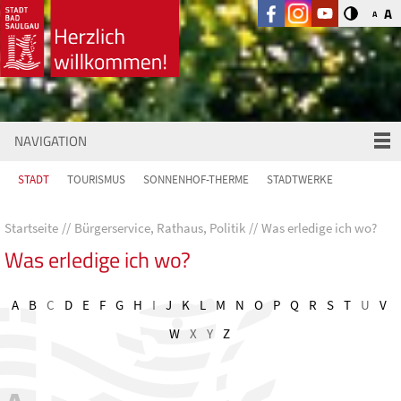
A
A
NAVIGATION
STADT
TOURISMUS
SONNENHOF-THERME
STADTWERKE
Startseite
Bürgerservice, Rathaus, Politik
Was erledige ich wo?
Was erledige ich wo?
A
B
C
D
E
F
G
H
I
J
K
L
M
N
O
P
Q
R
S
T
U
V
W
X
Y
Z