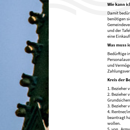
Wie kann ic
Damit bedürf
benötigen si
Gemeindever
und der Tafe
eine Einkauf
Was muss i
Bedürftige i
Personalaus
und Vermöge
Zahlungsver
Kreis der B
1. Bezieher 
2. Bezieher 
Grundsicher
3. Bezieher 
4. Rentner/i
beantragt h
wollen.
5. von „Arm