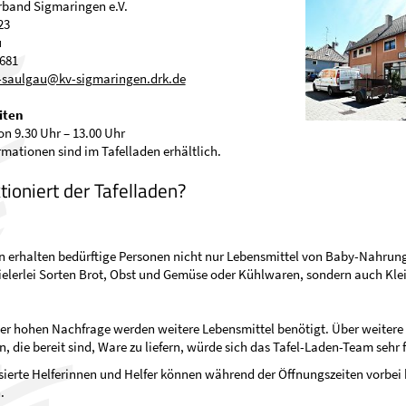
rband Sigmaringen e.V.
23
u
681
d-saulgau@kv-sigmaringen.drk.de
iten
n 9.30 Uhr – 13.00 Uhr
rmationen sind im Tafelladen erhältlich.
tioniert der Tafelladen?
n erhalten bedürftige Personen nicht nur Lebensmittel von Baby-Nahrun
ielerlei Sorten Brot, Obst und Gemüse oder Kühlwaren, sondern auch Kle
er hohen Nachfrage werden weitere Lebensmittel benötigt. Über weitere
 die bereit sind, Ware zu liefern, würde sich das Tafel-Laden-Team sehr 
sierte Helferinnen und Helfer können während der Öffnungszeiten vorbe
.