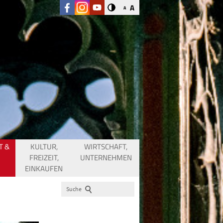
A
A
T &
KULTUR,
WIRTSCHAFT,
FREIZEIT,
UNTERNEHMEN
EINKAUFEN
Suche