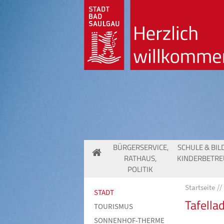
BÜRGERSERVICE,
SCHULE & BIL
RATHAUS,
KINDERBETR
POLITIK
Startseite
STADT
Tafella
TOURISMUS
SONNENHOF-THERME