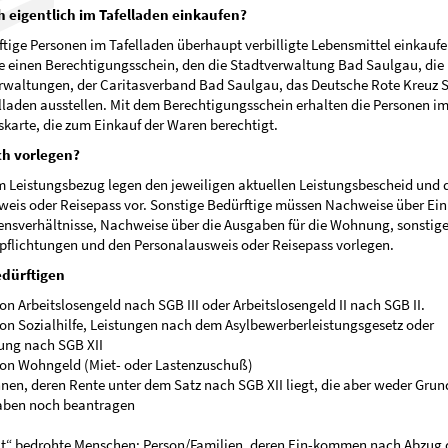
h eigentlich im Tafelladen einkaufen?
tige Personen im Tafelladen überhaupt verbilligte Lebensmittel einkauf
e einen Berechtigungsschein, den die Stadtverwaltung Bad Saulgau, die
waltungen, der Caritasverband Bad Saulgau, das Deutsche Rote Kreuz 
lladen ausstellen. Mit dem Berechtigungsschein erhalten die Personen im
skarte, die zum Einkauf der Waren berechtigt.
ch vorlegen?
m Leistungsbezug legen den jeweiligen aktuellen Leistungsbescheid und 
weis oder Reisepass vor. Sonstige Bedürftige müssen Nachweise über E
nsverhältnisse, Nachweise über die Ausgaben für die Wohnung, sonstig
pflichtungen und den Personalausweis oder Reisepass vorlegen.
edürftigen
von Arbeitslosengeld nach SGB III oder Arbeitslosengeld II nach SGB II.
von Sozialhilfe, Leistungen nach dem Asylbewerberleistungsgesetz oder
ung nach SGB XII
von Wohngeld (Miet- oder Lastenzuschuß)
nnen, deren Rente unter dem Satz nach SGB XII liegt, die aber weder Gru
aben noch beantragen
ut“ bedrohte Menschen: Person/Familien, deren Ein-kommen nach Abzug 