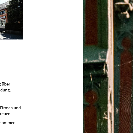
g über
idung.
 Firmen und
freuen.
i kommen