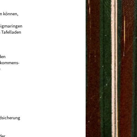
en können,
Sigmaringen
 Tafelladen
den
inkommens-
e
ndsicherung
der