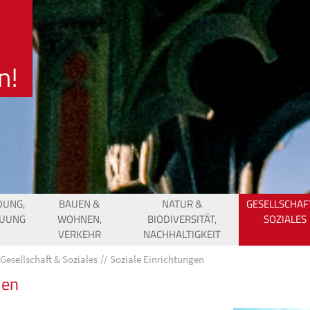
DUNG,
BAUEN &
NATUR &
GESELLSCHAF
EUUNG
WOHNEN,
BIODIVERSITÄT,
SOZIALES
VERKEHR
NACHHALTIGKEIT
Gesellschaft & Soziales
Soziale Einrichtungen
den