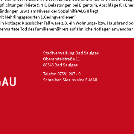
flichtungen (Miete & NK, Belastungen bei Eigentum, Abschläge für Ener
ändungen usw.) am Niveau der Sozialhilfe/ALG II liegt.
mit Mehrlingsgeburten („Geringverdiener“)
in Notlage: Klassischer Fall wäre z.B. ein Wohnungs- bzw. Hausbrand od
nerwartete Tod des Familienernährers auf ähnliche Notlagen anwendbar.
Stadtverwaltung Bad Saulgau
Oberamteistraße 11
88348 Bad Saulgau
Telefon
07581 207 - 0
Schreiben Sie uns eine E-MAIL