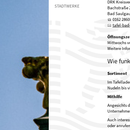
DRK Kreisve
STADTWERKE
Bachstraße 
Bad Saulga
0162 2860
tafel-ba
Öffnungsze
Mittwochs vo
Weitere Info
Wie funk
Sortiment
Im Tafellade
Nudeln bis v
Mithilfe
Angesichts d
Unternehmen,
Auch interes
oder anrufen