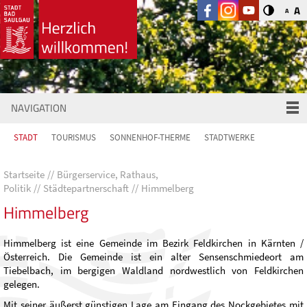
A
A
NAVIGATION
STADT
TOURISMUS
SONNENHOF-THERME
STADTWERKE
Startseite
Bürgerservice, Rathaus,
Politik
Städtepartnerschaft
Himmelberg
Himmelberg
Himmelberg ist eine Gemeinde im Bezirk Feldkirchen in Kärnten /
Österreich. Die Gemeinde ist ein alter Sensenschmiedeort am
Tiebelbach, im bergigen Waldland nordwestlich von Feldkirchen
gelegen.
Mit seiner äußerst günstigen Lage am Eingang des Nockgebietes mit