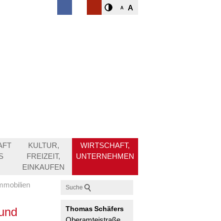
A
A
AFT
KULTUR,
WIRTSCHAFT,
S
FREIZEIT,
UNTERNEHMEN
EINKAUFEN
mmobilien
Suche
Thomas
Schäfers
(und
Oberamteistraße