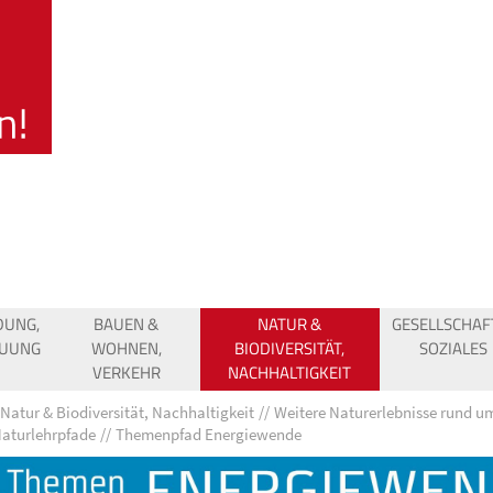
DUNG,
BAUEN &
NATUR &
GESELLSCHAF
EUUNG
WOHNEN,
BIODIVERSITÄT,
SOZIALES
VERKEHR
NACHHALTIGKEIT
Natur & Biodiversität, Nachhaltigkeit
Weitere Naturerlebnisse rund u
aturlehrpfade
Themenpfad Energiewende