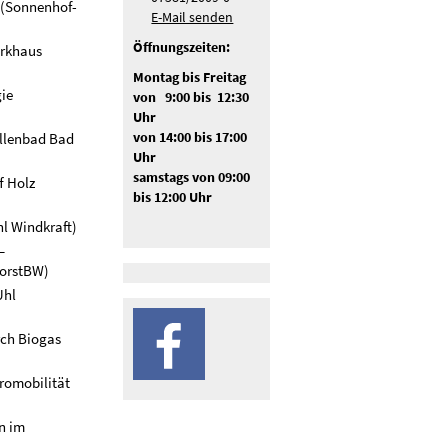
 (Sonnenhof-
E-Mail senden
Öffnungszeiten:
arkhaus
Montag bis Freitag
ie
von 9:00 bis 12:30
Uhr
allenbad Bad
von 14:00 bis 17:00
Uhr
samstags von 09:00
f Holz
bis 12:00 Uhr
)
l Windkraft)
–
ForstBW)
Uhl
ch Biogas
tromobilität
n im