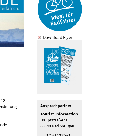
Download Flyer
 12
Ansprechpartner
stellung
Tourist-Information
Hauptstraße 56
ende
88348 Bad Saulgau
07581/2009-0