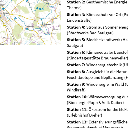
Station 2:
Geothermische Energie
Therme)
Station 3:
Klimaschutz vor Ort (P
Lindenstraße)
Station 4:
Strom aus Sonnenenerg
(Stadtwerke Bad Saulgau)
Station 5:
Blockheiz­kraftwerk (H
Saulgau)
Station 6:
Klimaneutraler Baustof
(Kindertagesstätte Braunenweiler
Station 7:
Windenergie­technik (Uh
Station 8:
Ausgleich für die Natur 
Feuchtbiotope und Bepflanzung (
Station 9:
Windenergie im Wald (
Windkraft)
Station 10:
Wärmeversorgung dur
(Bioenergie Rapp & Volk-Daiber)
Station 11:
Ökostrom für die Elek
(Erlebnishof Dreher)
Station 12:
Extensivierungs­fläche
Wasserschutzgebiet Mannsgrab