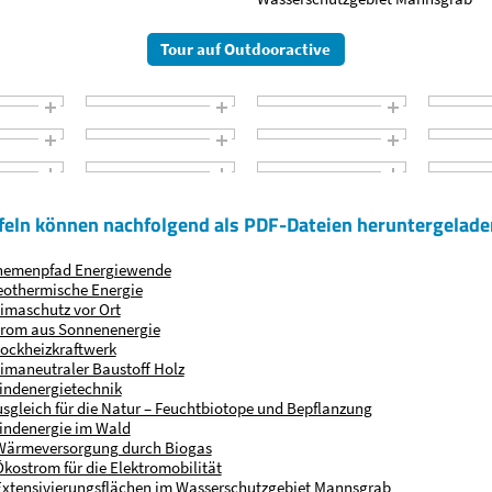
Tour auf Outdooractive
afeln können nachfolgend als PDF-Dateien heruntergelad
 Themenpfad Energiewende
Geothermische Energie
Klimaschutz vor Ort
Strom aus Sonnenenergie
Blockheizkraftwerk
Klimaneutraler Baustoff Holz
Windenergietechnik
Ausgleich für die Natur – Feuchtbiotope und Bepflanzung
Windenergie im Wald
 Wärmeversorgung durch Biogas
 Ökostrom für die Elektromobilität
 Extensivierungs­flächen im Wasserschutzgebiet Mannsgrab