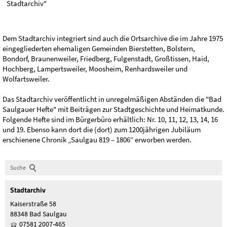
Stadtarchiv"
Dem Stadtarchiv integriert sind auch die Ortsarchive die im Jahre 1975
eingegliederten ehemaligen Gemeinden Bierstetten, Bolstern,
Bondorf, Braunenweiler, Friedberg, Fulgenstadt, Großtissen, Haid,
Hochberg, Lampertsweiler, Moosheim, Renhardsweiler und
Wolfartsweiler.
Das Stadtarchiv veröffentlicht in unregelmäßigen Abständen die "Bad
Saulgauer Hefte" mit Beiträgen zur Stadtgeschichte und Heimatkunde.
Folgende Hefte sind im Bürgerbüro erhältlich: Nr. 10, 11, 12, 13, 14, 16
und 19. Ebenso kann dort die (dort) zum 1200jährigen Jubiläum
erschienene Chronik „Saulgau 819 – 1806“ erworben werden.
Suche
Stadtarchiv
Kaiserstraße 58
88348 Bad Saulgau
07581 2007-465