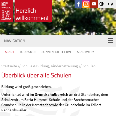
A
A
NAVIGATION
STADT
TOURISMUS
SONNENHOF-THERME
STADTWERKE
Startseite
Schule & Bildung, Kinderbetreuung
Schulen
Überblick über alle Schulen
Bildung wird groß geschrieben.
Unterrichtet wird im
Grundschulbereich
an drei Standorten, dem
Schulzentrum Berta Hummel-Schule und der Brechenmacher
Grundschule in der Kernstadt sowie der Grundschule im Teilort
Renhardsweiler.