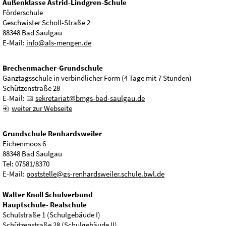
Außenklasse Astrid-Lindgren-Schule
Förderschule
Geschwister Scholl-Straße 2
88348 Bad Saulgau
E-Mail:
info@als-mengen.de
Brechenmacher-Grundschule
Ganztagsschule in verbindlicher Form (4 Tage mit 7 Stunden)
Schützenstraße 28
E-Mail:
sekretariat@bmgs-bad-saulgau.de
weiter zur Webseite
Grundschule Renhardsweiler
Eichenmoos 6
88348 Bad Saulgau
Tel: 07581/8370
E-Mail:
poststelle@gs-renhardsweiler.schule.bwl.de
Walter Knoll Schulverbund
Hauptschule- Realschule
Schulstraße 1 (Schulgebäude I)
Schützenstraße 28 (Schulgebäude II)