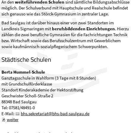
An den
weiteführenden Schulen
sind sämtliche Bildungsabschlüsse
möglich. Der Schulverbund mit Hauptschule und Realschule befindet
sich genauso wie das Störck-Gymnasium in zentraler Lage.
Bad Saulgau ist darüber hinaus einer von zwei Standorten im
Landkreis Sigmaringen mit
berufsbildenden Einrichtungen
. Hierzu
zählen die zwei berufliche Gymnasien für die Fachrichtungen Technik
bzw. Wirtschaft sowie das Berufsschulzentrum mit Gewerblichem
sowie kaufmännisch-sozialpflegerischem Schwerpunkten.
Städtische Schulen
Berta Hummel-Schule
Ganztagsschule in Wahlform (3 Tage mit 8 Stunden)
mit Grundschulförderklasse
Standort Kinderakademie der Hektorstiftung
Geschwister Scholl-Straße 2
88348 Bad Saulgau
Tel: 07581/48491-0
E-Mail:
bhs
s
kr
t
r
t
bhs-b
d-s
lg
d
weiter