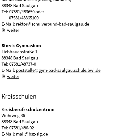
88348 Bad Saulgau
Tel: 07581/483650 oder
07581/48365100
E-Mail:
rektor@schulverbund-bad-saulgau.de
weiter
Störck-Gymnasium
Liebfrauenstraße 1
88348 Bad Saulgau
Tel: 07581/48737-0
E-Mail:
poststelle@gym-bad-saulgau.schule.bwl.de
weiter
Kreisschulen
K
reisberufsschulzentrum
Wuhrweg 36
88348 Bad Saulgau
Tel: 07581/486-02
E-Mail:
mail@bsz-slg.de