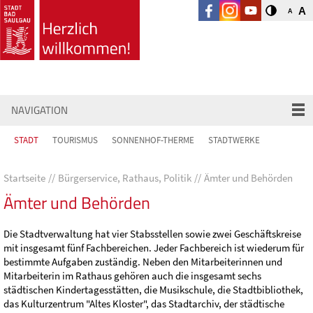
A
A
NAVIGATION
STADT
TOURISMUS
SONNENHOF-THERME
STADTWERKE
Startseite
Bürgerservice, Rathaus, Politik
Ämter und Behörden
Ämter und Behörden
Die Stadtverwaltung hat vier Stabsstellen sowie zwei Geschäftskreise
mit insgesamt
f
ünf Fachbereichen. Jeder Fachbereich ist wiederum für
bestimmte Aufgaben zuständig. Neb
en den Mitarbeiterinnen und
Mitarbeiterin im Rathaus gehören auch die insgesamt sechs
städtischen Kindertagesstätten, die Musikschule, die Stadtbibliothek,
das Kulturzentrum "Altes Kloster", das Stadtarchiv, der städtische