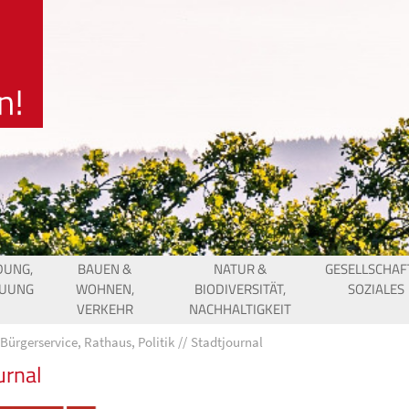
DUNG,
BAUEN &
NATUR &
GESELLSCHAF
EUUNG
WOHNEN,
BIODIVERSITÄT,
SOZIALES
VERKEHR
NACHHALTIGKEIT
Bürgerservice, Rathaus, Politik
Stadtjournal
urnal