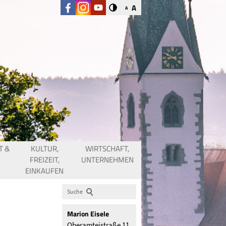
A
A
T &
KULTUR,
WIRTSCHAFT,
FREIZEIT,
UNTERNEHMEN
EINKAUFEN
Suche
Marion
Eisele
Oberamteistraße 11