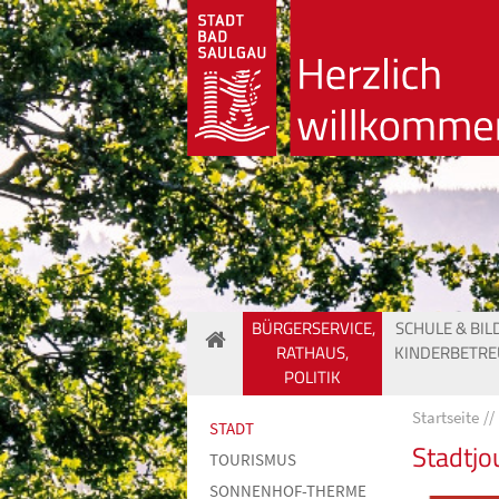
BÜRGERSERVICE,
SCHULE & BIL
RATHAUS,
KINDERBETR
POLITIK
Startseite
STADT
Stadtjo
TOURISMUS
SONNENHOF-THERME