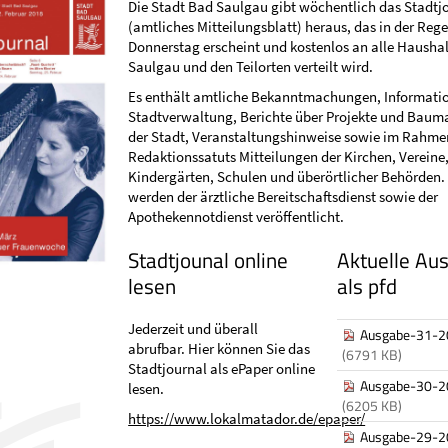
Die Stadt Bad Saulgau gibt wöchentlich das Stadtj
(amtliches Mitteilungsblatt) heraus, das in der Reg
Donnerstag erscheint und kostenlos an alle Haushal
Saulgau und den Teilorten verteilt wird.
Es enthält amtliche Bekanntmachungen, Informati
Stadtverwaltung, Berichte über Projekte und Ba
der Stadt, Veranstaltungshinweise sowie im Rahme
Redaktionssatuts Mitteilungen der Kirchen, Vereine
Kindergärten, Schulen und überörtlicher Behörden
werden der ärztliche Bereitschaftsdienst sowie der
Apothekennotdienst veröffentlicht.
Stadtjounal online
Aktuelle Au
lesen
als pfd
Jederzeit und überall
Ausgabe-31-2
abrufbar. Hier können Sie das
(6791 KB)
Stadtjournal als ePaper online
Ausgabe-30-2
lesen.
(6205 KB)
https://www.lokalmatador.de/epaper/
Ausgabe-29-2