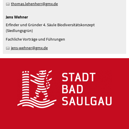
th
m
s
l
h
nh
rr
gmx
d
Jens Wehner
Erfinder und Gründer 4. Säule Biodiversitätskonzept
(Siedlungsgrün)
Fachliche Vorträge und Führungen
j
ns-w
hn
r
gmx
d