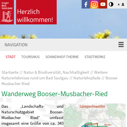
A
A
NAVIGATION
STADT
TOURISMUS
SONNENHOF-THERME
STADTWERKE
Startseite
Natur & Biodiversität, Nachhaltigkeit
Weitere
Naturerlebnisse rund um Bad Saulgau
Naturlehrpfade
Booser
Musbacher Ried
Wanderweg Booser-Musbacher-Ried
Das „Landschafts- und
Naturschutzgebiet Booser-
Musbacher Ried“ umfasst
insgesamt eine Größe von ca. 343