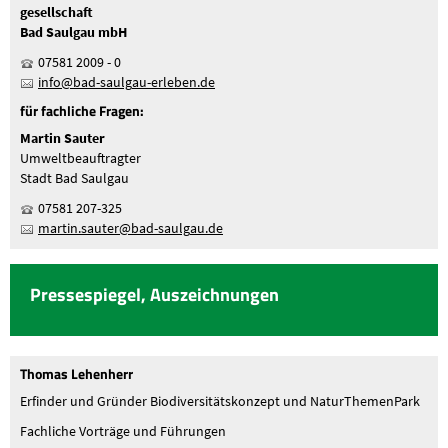
gesellschaft
Bad Saulgau mbH
07581 2009 - 0
nf
b
d-s
lg
-
rl
b
n
d
für fachliche Fragen:
Martin Sauter
Umweltbeauftragter
Stadt Bad Saulgau
07581 207-325
m
rt
n
s
t
r
b
d-s
lg
d
Pressespiegel, Auszeichnungen
Thomas Lehenherr
Erfinder und Gründer Biodiversitätskonzept und NaturThemenPark
Fachliche Vorträge und Führungen