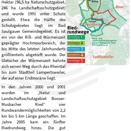
Hektar (96,5 ha Naturschutzgebiet,
246 ha Landschaftsschutzgebiet)
und wurde 1991 unter Schutz
gestellt. Etwa die Hälfte des
Schutzgebietes liegt im Bad
Saulgauer Gemeindegebiet. Es ist
ein von der Riß- und Würmeiszeit
geprägter Hochmoorbereich, der
bis Mitte des letzten Jahrhunderts
größtenteils abgetorft wurde. Der
Gletscher der Würmeiszeit bahnte
sich seinen Weg durch das Rheintal
bis zum Stadtteil Lampertsweiler,
der auf einer Endmoräne liegt.
In den Jahren 2000 und 2001
wurden im „Natur und
Landschaftsschutzgebiet Booser-
Musbacher Ried“ vier
Rundwandermöglichkeiten von 2,2
km bis 5 km Länge geschaffen. Im
Jahre 2005 kam ein fünfter
Riedrundweg hinzu. Die gut