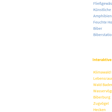
Fließgewäs
Künstliche
Amphibien
Feuchte H
Biber
Biberstati
Interaktiv
Klimawald 
Lebensraum
Wald Bade
Wasservög
Biberburg
Zugvögel
Hecken