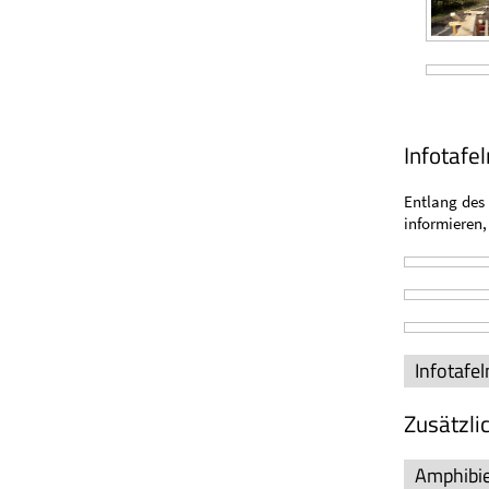
Infotafel
Entlang des
informieren,
Infotafe
Zusätzli
Amphibie