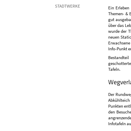
STADTWERKE
Ein Erleben
Themen- & E
gut ausgeba
über das Leb
wurde der T
neuen Statio
Erwachsene 
Info-Punkt er
Bestandtei
geschottert
Tafeln.
Wegverl
Der Rundweg 
Abkühlteich
Punkten ent
den Besuche
angrenzende
Infotafeln au