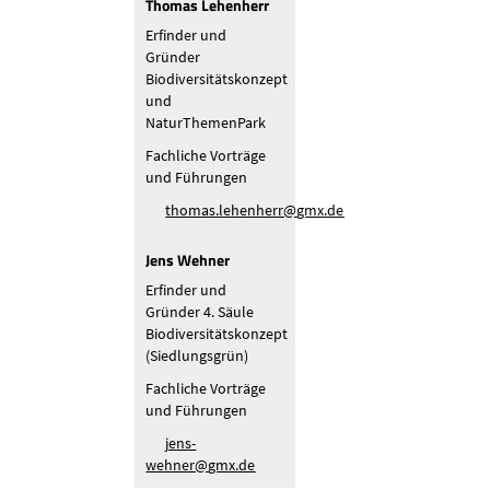
Thomas Lehenherr
Erfinder und
Gründer
Biodiversitätskonzept
und
NaturThemenPark
Fachliche Vorträge
und Führungen
th
m
s
l
h
nh
rr
gmx
d
Jens Wehner
Erfinder und
Gründer 4. Säule
Biodiversitätskonzept
(Siedlungsgrün)
Fachliche Vorträge
und Führungen
j
ns-
w
hn
r
gmx
d