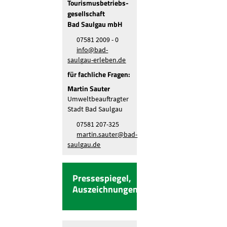
Tourismusbetriebs-
gesellschaft
Bad Saulgau mbH
07581 2009 - 0
nf
b
d-
s
lg
-
rl
b
n
d
für fachliche Fragen:
Martin Sauter
Umweltbeauftragter
Stadt Bad Saulgau
07581 207-325
m
rt
n
s
t
r
b
d-
s
lg
d
Pressespiegel,
Auszeichnungen