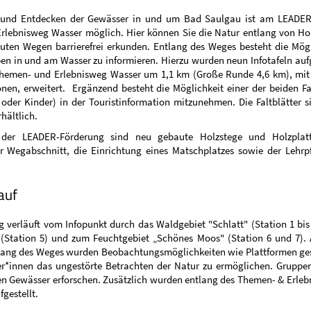
 und Entdecken der Gewässer in und um Bad Saulgau ist am LEADER
rlebnisweg Wasser möglich. Hier können Sie die Natur entlang von Ho
uten Wegen barrierefrei erkunden. Entlang des Weges besteht die Mögli
en in und am Wasser zu informieren. Hierzu wurden neun Infotafeln aufg
hemen- und Erlebnisweg Wasser um 1,1 km (Große Runde 4,6 km), mit
nen, erweitert. Ergänzend besteht die Möglichkeit einer der beiden Fal
oder Kinder) in der Touristinformation mitzunehmen. Die Faltblätter 
hältlich.
l der LEADER-Förderung sind neu gebaute Holzstege und Holzplatt
er Wegabschnitt, die Einrichtung eines Matschplatzes sowie der Lehrp
auf
verläuft vom Infopunkt durch das Waldgebiet "Schlatt" (Station 1 bis
 (Station 5) und zum Feuchtgebiet „Schönes Moos" (Station 6 und 7).
lang des Weges wurden Beobachtungsmöglichkeiten wie Plattformen ge
r*innen das ungestörte Betrachten der Natur zu ermöglichen. Gruppe
n Gewässer erforschen. Zusätzlich wurden entlang des Themen- & Erleb
fgestellt.