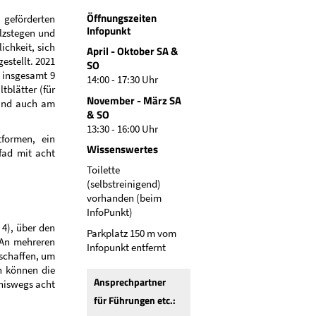
Öffnungszeiten
 geförderten
Infopunkt
lzstegen und
chkeit, sich
April - Oktober SA &
estellt. 2021
SO
 insgesamt 9
14:00 - 17:30 Uhr
tblätter (für
November - März SA
sind auch am
& SO
13:30 - 16:00 Uhr
formen, ein
Wissenswertes
fad mit acht
Toilette
(selbstreinigend)
vorhanden (beim
InfoPunkt)
 4), über den
Parkplatz 150 m vom
 An mehreren
Infopunkt entfernt
schaffen, um
n können die
Ansprechpartner
niswegs acht
für Führungen etc.: