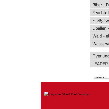
Biber - 
Feuchte 
Fließgew
Libellen
Wald - e
Wasservö
Flyer un
LEADER-
zurück zu