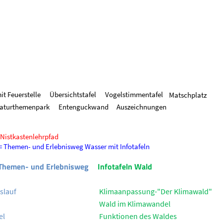
it Feuerstelle
Übersichtstafel
Vogelstimmentafel
Matschplatz
Naturthemenpark
Entenguckwand
Auszeichnungen
 Nistkastenlehrpfad
= Themen- und Erlebnisweg Wasser mit Infotafeln
 Themen- und Erlebnisweg
Infotafeln Wald
slauf
Klimaanpassung-"Der Klimawald"
Wald im Klimawandel
el
Funktionen des Waldes