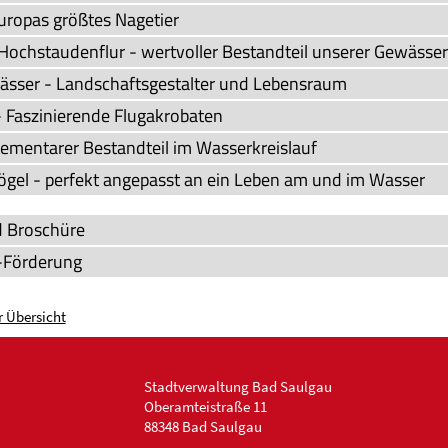
Europas größtes Nagetier
Hochstaudenflur - wertvoller Bestandteil unserer Gewässer
ässer - Landschaftsgestalter und Lebensraum
 - Faszinierende Flugakrobaten
lementarer Bestandteil im Wasserkreislauf
gel - perfekt angepasst an ein Leben am und im Wasser
d Broschüre
Förderung
r Übersicht
Stadtverwaltung Bad Saulgau
Oberamteistraße 11
88348 Bad Saulgau