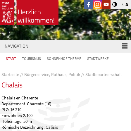
A
A
NAVIGATION
STADT
TOURISMUS
SONNENHOF-THERME
STADTWERKE
Startseite
Bürgerservice, Rathaus, Politik
Städtepartnerschaft
Chalais
Chalais en Charente
Departement Charente (16)
PLZ: 16 210
Einwohner: 2.100
Höhenlage: 50 m
Römische Bezeichnung: Calisio