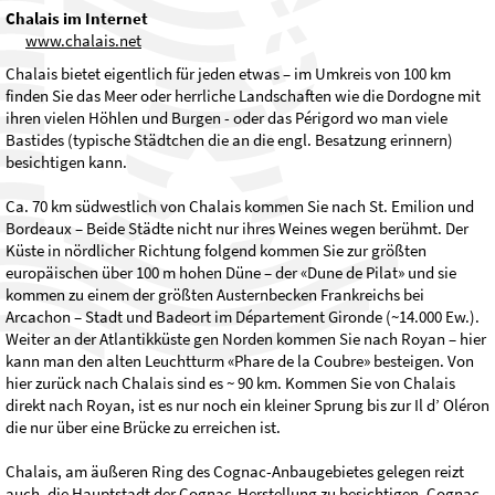
Chalais im Internet
www.chalais.net
Chalais bietet eigentlich für jeden etwas – im Umkreis von 100 km
finden Sie das Meer oder herrliche Landschaften wie die Dordogne mit
ihren vielen Höhlen und Burgen - oder das Périgord wo man viele
Bastides (typische Städtchen die an die engl. Besatzung erinnern)
besichtigen kann.
Ca. 70 km südwestlich von Chalais kommen Sie nach St. Emilion und
Bordeaux – Beide Städte nicht nur ihres Weines wegen berühmt. Der
Küste in nördlicher Richtung folgend kommen Sie zur größten
europäischen über 100 m hohen Düne – der «Dune de Pilat» und sie
kommen zu einem der größten Austernbecken Frankreichs bei
Arcachon – Stadt und Badeort im Département Gironde (~14.000 Ew.).
Weiter an der Atlantikküste gen Norden kommen Sie nach Royan – hier
kann man den alten Leuchtturm «Phare de la Coubre» besteigen. Von
hier zurück nach Chalais sind es ~ 90 km. Kommen Sie von Chalais
direkt nach Royan, ist es nur noch ein kleiner Sprung bis zur Il d’ Oléron
die nur über eine Brücke zu erreichen ist.
Chalais, am äußeren Ring des Cognac-Anbaugebietes gelegen reizt
auch, die Hauptstadt der Cognac-Herstellung zu besichtigen, Cognac