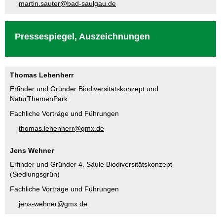
m
rt
n
s
t
r
b
d-s
lg
d
Pressespiegel, Auszeichnungen
Thomas Lehenherr
Erfinder und Gründer Biodiversitätskonzept und
NaturThemenPark
Fachliche Vorträge und Führungen
th
m
s
l
h
nh
rr
gmx
d
Jens Wehner
Erfinder und Gründer 4. Säule Biodiversitätskonzept
(Siedlungsgrün)
Fachliche Vorträge und Führungen
j
ns-w
hn
r
gmx
d