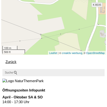
100 m
500 ft
Leaflet
| ©
creaktiv-werbung
, ©
OpenStreetMap
Zurück
Suche
Öffnungszeiten Infopunkt
April - Oktober SA & SO
14:00 - 17:30 Uhr