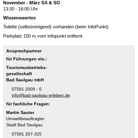
November - März SA & SO
13:30 - 16:00 Uhr
Wissenswertes
Toilette (selbstreinigend) vorhanden (beim InfoPunkt)
Parkplatz 150 m vom Infopunkt entfernt
Ansprechpartner
für Führungen etc.:
Tourismusbetriebs-
gesellschaft
Bad Saulgau mbH
07581 2009 - 0
nf
b
d-s
lg
-
rl
b
n
d
für fachliche Fragen:
Martin Sauter
Umweltbeauftragter
Stadt Bad Saulgau
07581 207-325