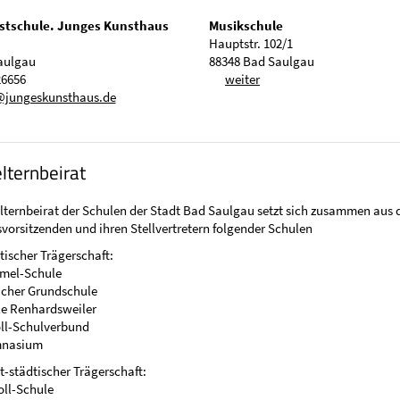
tschule. Junges Kunsthaus
Musikschule
Hauptstr. 102/1
aulgau
88348 Bad Saulgau
26656
weiter
@jungeskunsthaus.de
ternbeirat
ternbeirat der Schulen der Stadt Bad Saulgau setzt sich zusammen aus 
svorsitzenden und ihren Stellvertretern folgender Schulen
dtischer Trägerschaft:
mel-Schule
cher Grundschule
le Renhardsweiler
oll-Schulverbund
mnasium
ht-städtischer Trägerschaft:
oll-Schule