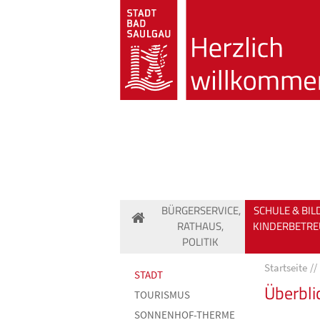
BÜRGERSERVICE,
SCHULE & BIL
RATHAUS,
KINDERBETR
POLITIK
Startseite
STADT
Überbli
TOURISMUS
SONNENHOF-THERME