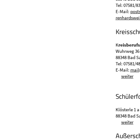
Tel: 07581/8
E-Mail:
post
renhardsweil
Kreissch
K
reisberuf
Wuhrweg 36
88348 Bad S
Tel: 07581/4
E-Mail:
mail
weiter
Schüler
Klösterle 1 a
88348 Bad S
weiter
Außersch