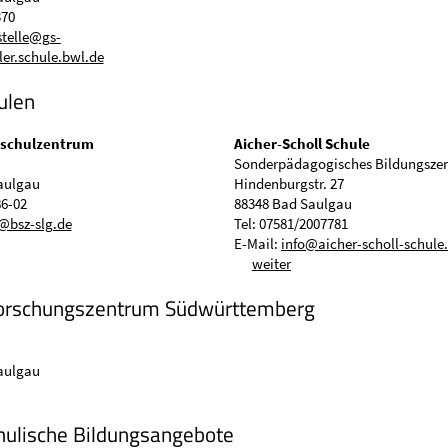
370
stelle@gs-
er.schule.bwl.de
ulen
sschulzentrum
Aicher-Scholl Schule
Sonderpädagogisches Bildungsze
aulgau
Hindenburgstr. 27
86-02
88348 Bad Saulgau
@bsz-slg.de
Tel: 07581/2007781
E-Mail:
info@aicher-scholl-schule
weiter
forschungszentrum Südwürttemberg
aulgau
ulische Bildungsangebote