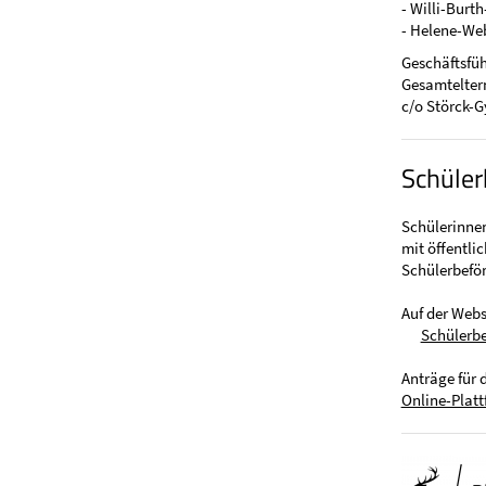
- Willi-Burt
- Helene-We
Geschäftsfüh
Gesamteltern
c/o Störck-G
Schüler
Schülerinnen
mit öffentli
Schülerbeför
Auf der Webs
Schülerb
Anträge für
Online-Plat