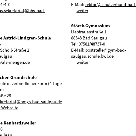
8491-0
E-Mail:
rektor@schulverbund-bad
hs
s
kr
t
r
t
bhs-b
d-
weiter
Störck-Gymnasium
Liebfrauenstraße 1
e Astrid-Lindgren-Schule
88348 Bad Saulgau
e
Tel: 07581/48737-0
Scholl-Straße 2
E-Mail:
poststelle@gym-bad-
aulgau
saulgau.schule.bwl.de
@als-mengen.de
weiter
cher-Grundschule
le in verbindlicher Form (4 Tage
n)
aße 28
ekretariat@bmgs-bad-saulgau.de
r Webseite
e Renhardsweiler
 6
aulgau