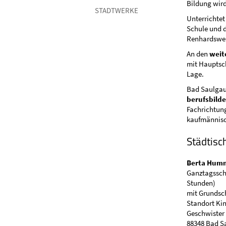
Bildung wir
STADTWERKE
Unterrichtet
Schule und d
Renhardswei
An den
weit
mit Hauptsch
Lage.
Bad Saulgau 
berufsbild
Fachrichtun
kaufmännisc
Städtisc
Berta Humm
Ganztagsschu
Stunden)
mit Grundsc
Standort Ki
Geschwister 
88348 Bad S