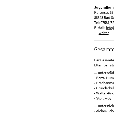
Jugendkuns
Kaiserstr. 63
88348 Bad S
Tel: 07581/5
E-Mail:
info
weiter
Gesamtel
Der Gesamtel
Elternbeirat
... unter stä
- Berta-Hum
- Brechenma
- Grundschu
- Walter-Kn
- Störck-Gy
... unter nic
- Aicher-Sch