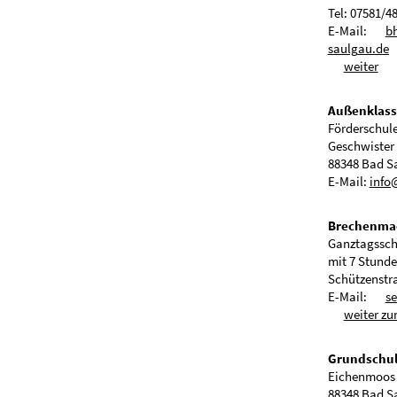
Tel: 07581/4
E-Mail:
b
s
lg
d
weiter
Außenklass
Förderschul
Geschwister 
88348 Bad S
E-Mail:
info
Brechenma
Ganztagsschu
mit 7 Stunde
Schützenstr
E-Mail:
s
weiter zu
Grundschul
Eichenmoos
88348 Bad S