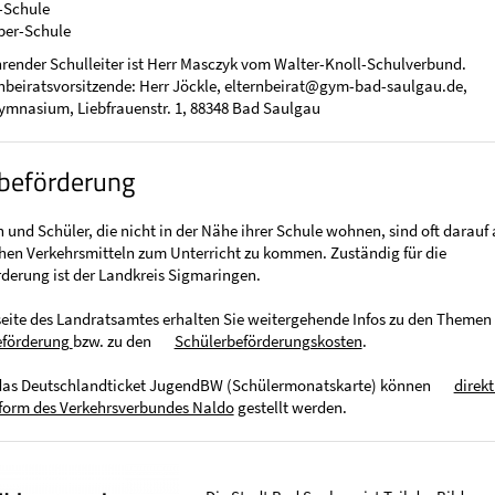
h-Schule
ber-Schule
render Schulleiter ist Herr Masczyk vom Walter-Knoll-Schulverbund.
beiratsvorsitzende: Herr Jöckle, elternbeirat@gym-bad-saulgau.de,
ymnasium, Liebfrauenstr. 1, 88348 Bad Saulgau
beförderung
 und Schüler, die nicht in der Nähe ihrer Schule wohnen, sind oft darauf
chen Verkehrsmitteln zum Unterricht zu kommen. Zuständig für die
derung ist der Landkreis Sigmaringen.
eite des Landratsamtes erhalten Sie weitergehende Infos zu den Themen
eförderung
bzw. zu den
Schülerbeförderungskosten
.
 das Deutschlandticket JugendBW (Schülermonatskarte) können
direkt
tform des Verkehrsverbundes Naldo
gestellt werden.