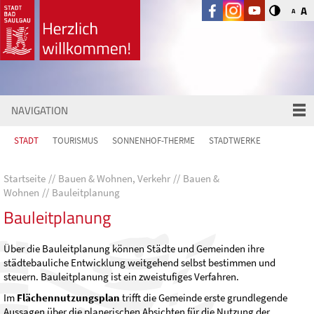
A
A
NAVIGATION
STADT
TOURISMUS
SONNENHOF-THERME
STADTWERKE
Startseite
Bauen & Wohnen, Verkehr
Bauen &
Wohnen
Bauleitplanung
Bauleitplanung
Über die Bauleitplanung können Städte und Gemeinden ihre
städtebauliche Entwicklung weitgehend selbst bestimmen und
steuern. Bauleitplanung ist ein zweistufiges Verfahren.
Im
Flächennutzungsplan
trifft die Gemeinde erste grundlegende
Aussagen über die planerischen Absichten für die Nutzung der