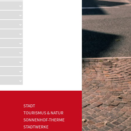
STADT
TOURISMUS & NATUR
SONNENHOF-THERME
STADTWERKE