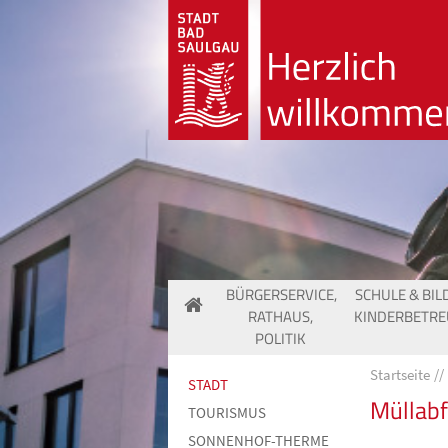
BÜRGERSERVICE,
SCHULE & BIL
RATHAUS,
KINDERBETR
POLITIK
Startseite
STADT
Müllabf
TOURISMUS
SONNENHOF-THERME