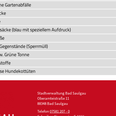
he Gartenabfälle
cke
e
säcke (blau mit speziellem Aufdruck)
ße
 Gegenstände (Sperrmüll)
w. Grüne Tonne
toffe
se Hundekottüten
Stadtverwaltung Bad Saulgau
Oberamteistraße 11
88348 Bad Saulgau
Telefon
07581 207 - 0