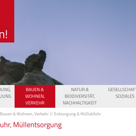
DUNG,
BAUEN &
NATUR &
GESELLSCHAF
EUUNG
WOHNEN,
BIODIVERSITÄT,
SOZIALES
VERKEHR
NACHHALTIGKEIT
Bauen & Wohnen, Verkehr
Entsorgung & Müllabfuhr
uhr, Müllentsorgung