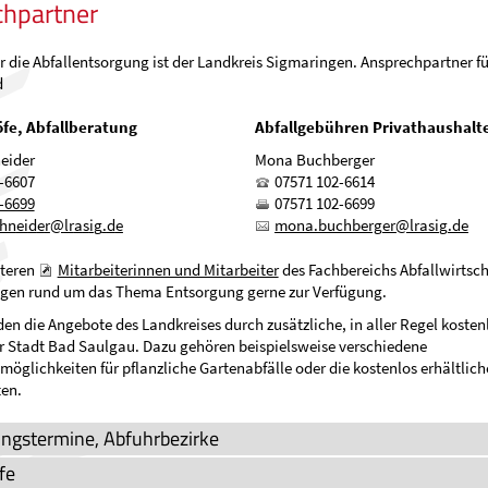
hpartner
r die Abfallentsorgung ist der Landkreis Sigmaringen. Ansprechpartner f
d
fe, Abfallberatung
Abfallgebühren Privathaushalt
eider
Mona Buchberger
-6607
07571 102-6614
-6699
07571 102-6699
chn
d
r
lr
s
g
d
m
n
b
chb
rg
r
lr
s
g
d
iteren
Mitarbeiterinnen und Mitarbeiter
des Fachbereichs Abfallwirtsch
ragen rund um das Thema Entsorgung gerne zur Verfügung.
en die Angebote des Landkreises durch zusätzliche, in aller Regel kosten
 Stadt Bad Saulgau. Dazu gehören beispielsweise verschiedene
öglichkeiten für pflanzliche Gartenabfälle oder die kostenlos erhältlic
en.
ngstermine, Abfuhrbezirke
fe