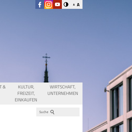
A
A
T &
KULTUR,
WIRTSCHAFT,
FREIZEIT,
UNTERNEHMEN
EINKAUFEN
Suche