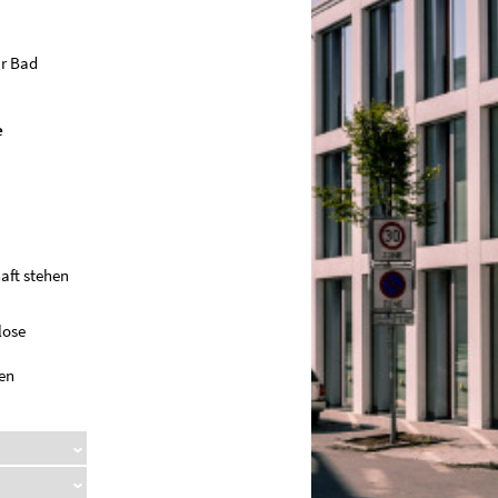
ür Bad
e
aft stehen
lose
hen