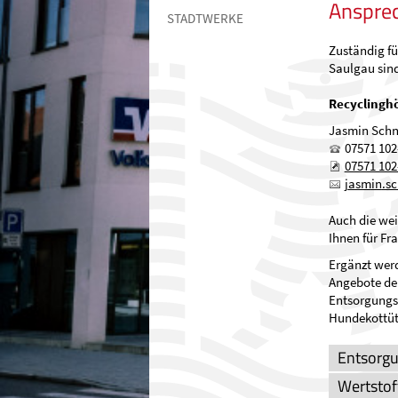
Ansprec
STADTWERKE
Zuständig fü
Saulgau sin
Recyclinghö
Jasmin Schn
07571 102
07571 102
j
sm
n
s
Auch die we
Ihnen für F
Ergänzt werd
Angebote der
Entsorgungsm
Hundekottüt
Entsorgu
Wertstof