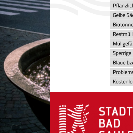
Pflanzlic
Gelbe Sä
Biotonn
Restmüll
Müllgefä
Sperrige
Blaue bz
Problems
Kostenlo