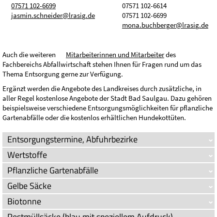
07571 102-6699
07571 102-6614
j
sm
n
schn
d
r
lr
s
g
d
07571 102-6699
m
n
b
chb
rg
r
lr
s
g
d
Auch die weiteren
Mitarbeiterinnen und Mitarbeiter
des
Fachbereichs Abfallwirtschaft stehen Ihnen für Fragen rund um das
Thema Entsorgung gerne zur Verfügung.
Ergänzt werden die Angebote des Landkreises durch zusätzliche, in
aller Regel kostenlose Angebote der Stadt Bad Saulgau. Dazu gehören
beispielsweise verschiedene Entsorgungsmöglichkeiten für pflanzliche
Gartenabfälle oder die kostenlos erhältlichen Hundekottüten.
Entsorgungstermine, Abfuhrbezirke
Wertstoffe
Pflanzliche Gartenabfälle
Gelbe Säcke
Biotonne
Restmüllsäcke (blau mit speziellem Aufdruck)