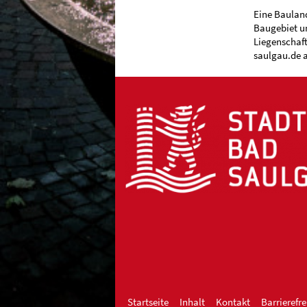
Eine Baulan
Baugebiet u
Liegenschaft
saulgau.de a
Startseite
Inhalt
Kontakt
Barrierefre