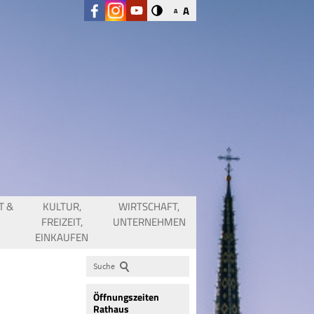
A
A
T &
KULTUR,
WIRTSCHAFT,
FREIZEIT,
UNTERNEHMEN
EINKAUFEN
Suche
Öffnungszeiten
Rathaus