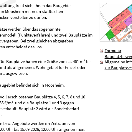
waltung freut sich, Ihnen das Baugebiet
 in Moosheim mit neun städtischen
ken vorstellen zu dürfen.
ätze werden über das sogenannte
enmodell (Punkteverfahren) und zwei Bauplätze im
 vergeben. Bei zwei gleichen abgegeben
en entscheidet das Los.
Formular
Bauplatzbewe
Die Bauplätze haben eine Größe von ca. 461 m² bis
Allgemeine In
ind als allgemeines Wohngebiet für Einzel-oder
zur Bauplatzv
r ausgewiesen.
augebiet befindet sich in Moosheim.
 voll erschlossenen Bauplätze 4, 5, 6, 7, 8 und 10
65 €/m² und die Bauplätze 1 und 3 gegen
verkauft. Bauplatz 2 wird als Sonderbedarf
.
 bzw. Angebote werden im Zeitraum vom
8:00 Uhr bis 15.09.2026, 12:00 Uhr angenommen.