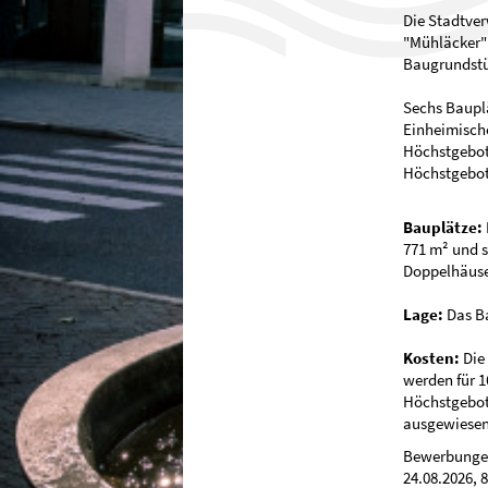
Die Stadtver
"Mühläcker"
Baugrundstüc
Sechs Baupl
Einheimisch
Höchstgebot
Höchstgebot
Bauplätze:
771 m² und s
Doppelhäuse
Lage:
Das B
Kosten:
Die
werden für 1
Höchstgebot 
ausgewiesen
Bewerbungen
24.08.2026, 