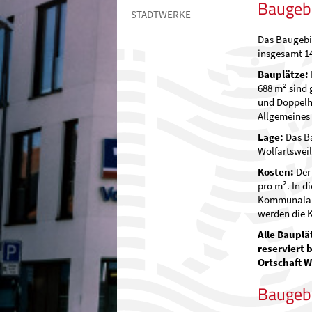
Baugebi
STADTWERKE
Das Baugebie
insgesamt 1
Bauplätze:
688 m² sind 
und Doppelhä
Allgemeines
Lage:
Das Ba
Wolfartsweil
Kosten:
Der 
pro m². In d
Kommunalabg
werden die K
Alle Bauplä
reserviert 
Ortschaft W
Baugeb