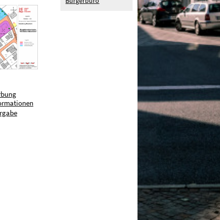
Bürgerbüro
rbung
formationen
ergabe