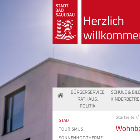
BÜRGERSERVICE,
SCHULE & BIL
RATHAUS,
KINDERBETR
POLITIK
Startseite
STADT
Wohnba
TOURISMUS
SONNENHOF-THERME