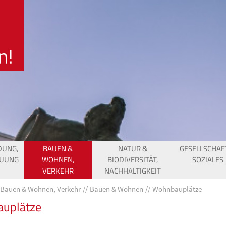
DUNG,
BAUEN &
NATUR &
GESELLSCHAF
EUUNG
WOHNEN,
BIODIVERSITÄT,
SOZIALES
VERKEHR
NACHHALTIGKEIT
Bauen & Wohnen, Verkehr
Bauen & Wohnen
Wohnbauplätze
uplätze