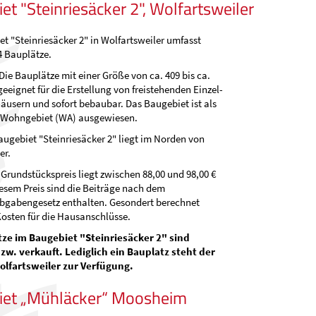
et "Steinriesäcker 2", Wolfartsweiler
t "Steinriesäcker 2" in Wolfartsweiler umfasst
4 Bauplätze.
Die Bauplätze mit einer Größe von ca. 409 bis ca.
geeignet für die Erstellung von freistehenden Einzel-
usern und sofort bebaubar. Das Baugebiet ist als
 Wohngebiet (WA) ausgewiesen.
ugebiet "Steinriesäcker 2" liegt im Norden von
er.
Grundstückspreis liegt zwischen 88,00 und 98,00 €
iesem Preis sind die Beiträge nach dem
abengesetz enthalten. Gesondert berechnet
osten für die Hausanschlüsse.
tze im Baugebiet "Steinriesäcker 2" sind
bzw. verkauft. Lediglich ein Bauplatz steht der
olfartsweiler zur Verfügung.
iet „Mühläcker“ Moosheim