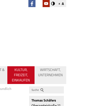
A
A
T &
KULTUR,
WIRTSCHAFT,
FREIZEIT,
UNTERNEHMEN
EINKAUFEN
eundlich
Suche
Thomas
Schäfers
Oberamteistraße 11