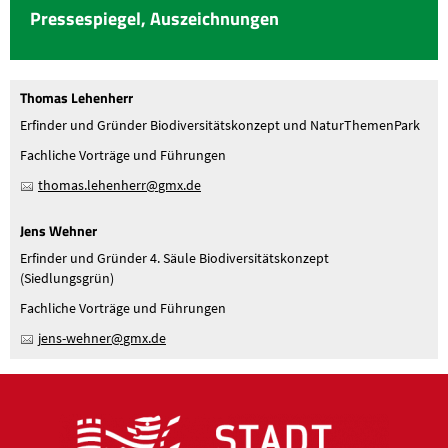
Pressespiegel, Auszeichnungen
Thomas Lehenherr
Erfinder und Gründer Biodiversitätskonzept und NaturThemenPark
Fachliche Vorträge und Führungen
th
m
s
l
h
nh
rr
gmx
d
Jens Wehner
Erfinder und Gründer 4. Säule Biodiversitätskonzept
(Siedlungsgrün)
Fachliche Vorträge und Führungen
j
ns-w
hn
r
gmx
d