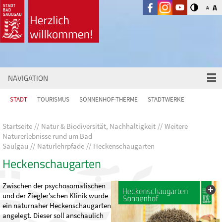
A
A
NAVIGATION
STADT
TOURISMUS
SONNENHOF-THERME
STADTWERKE
Startseite
Natur & Biodiversität, Nachhaltigkeit
Weitere
Naturerlebnisse rund um Bad
Saulgau
Naturlehrpfade
Heckenschaugarten
Heckenschaugarten
Zwischen der psychosomatischen
und der Ziegler’schen Klinik wurde
ein naturnaher Heckenschaugarten
angelegt. Dieser soll anschaulich