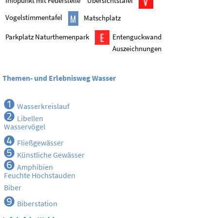
Infopunkt mit Feuerstelle
Übersichtstafel
Vogelstimmentafel
Matschplatz
Parkplatz Naturthemenpark
Entenguckwand
Auszeichnungen
Themen- und Erlebnisweg Wasser
Wasserkreislauf
Libellen
Wasservögel
Fließgewässer
Künstliche Gewässer
Amphibien
Feuchte Hochstauden
Biber
Biberstation