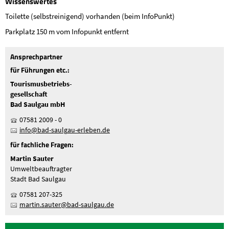
Wissenswertes
Toilette (selbstreinigend) vorhanden (beim InfoPunkt)
Parkplatz 150 m vom Infopunkt entfernt
Ansprechpartner
für Führungen etc.:
Tourismusbetriebs-
gesellschaft
Bad Saulgau mbH
07581 2009 - 0
nf
b
d-s
lg
-
rl
b
n
d
für fachliche Fragen:
Martin Sauter
Umweltbeauftragter
Stadt Bad Saulgau
07581 207-325
m
rt
n
s
t
r
b
d-s
lg
d