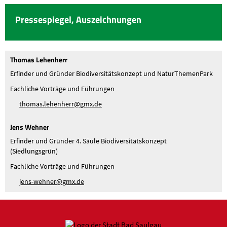
Pressespiegel, Auszeichnungen
Thomas Lehenherr
Erfinder und Gründer Biodiversitätskonzept und NaturThemenPark
Fachliche Vorträge und Führungen
th
m
s
l
h
nh
rr
gmx
d
Jens Wehner
Erfinder und Gründer 4. Säule Biodiversitätskonzept
(Siedlungsgrün)
Fachliche Vorträge und Führungen
j
ns-w
hn
r
gmx
d