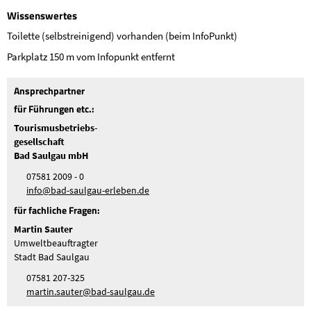
Wissenswertes
Toilette (selbstreinigend) vorhanden (beim InfoPunkt)
Parkplatz 150 m vom Infopunkt entfernt
Ansprechpartner
für Führungen etc.:
Tourismusbetriebs-
gesellschaft
Bad Saulgau mbH
07581 2009 - 0
nf
b
d-s
lg
-
rl
b
n
d
für fachliche Fragen:
Martin Sauter
Umweltbeauftragter
Stadt Bad Saulgau
07581 207-325
m
rt
n
s
t
r
b
d-s
lg
d