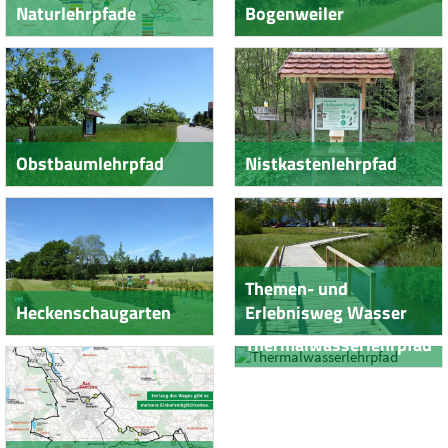
Naturlehrpfade
Bogenweiler
Obstbaumlehrpfad
Nistkastenlehrpfad
Themen- und
Heckenschaugarten
Erlebnisweg Wasser
Thermalwasserlehrpfad