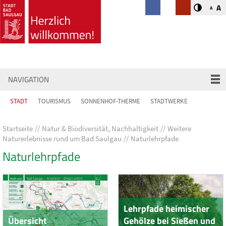
A
A
NAVIGATION
STADT
TOURISMUS
SONNENHOF-THERME
STADTWERKE
Startseite
Natur & Biodiversität, Nachhaltigkeit
Weitere
Naturerlebnisse rund um Bad Saulgau
Naturlehrpfade
Naturlehrpfade
Lehrpfade heimischer
Übersicht
Gehölze bei Sießen und