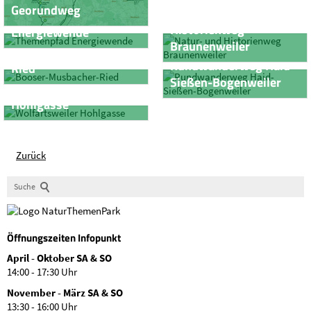
Georundweg
Natur- und
Themenpfad
Historienweg
Energiewende
Braunenweiler
Booser-Musbacher-
Rundwanderweg Haid-
Ried
Sießen-Bogenweiler
Wolfartsweiler
Hohlgasse
Zurück
Suche
Öffnungszeiten Infopunkt
April - Oktober SA & SO
14:00 - 17:30 Uhr
November - März SA & SO
13:30 - 16:00 Uhr