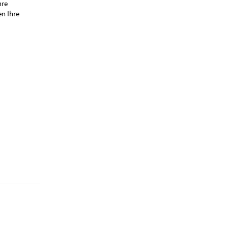
hre
n Ihre