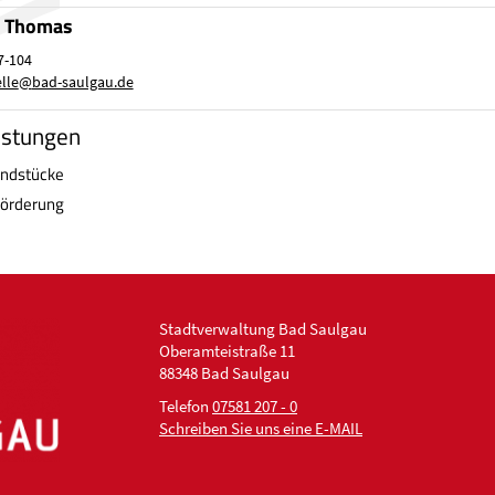
, Thomas
7-104
lle
@
bad-saulgau.de
istungen
ndstücke
förderung
Stadtverwaltung Bad Saulgau
Oberamteistraße 11
88348 Bad Saulgau
Telefon
07581 207 - 0
Schreiben Sie uns eine E-MAIL