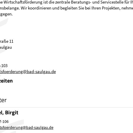
e Wirtschaftsförderung ist die zentrale Beratungs- und Servicestelle für I
belange. Wir koordinieren und begleiten Sie bei Ihren Projekten, nehme
tgegen.
raße 11
aulgau
-103
ftsfoerderung@bad-saulgau.de
eiten
ter
l, Birgit
7-106
ftsfoerderung
@
bad-saulgau.de