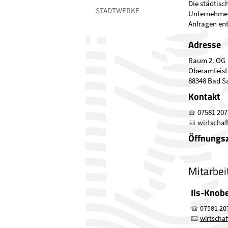
Die städtisch
STADTWERKE
Unternehmens
Anfragen en
Adresse
Raum 2. OG
Oberamteist
88348 Bad S
Kontakt
07581 207
wirtscha
Öffnungsz
Mitarbei
Ils-Knobe
07581 20
wirtscha