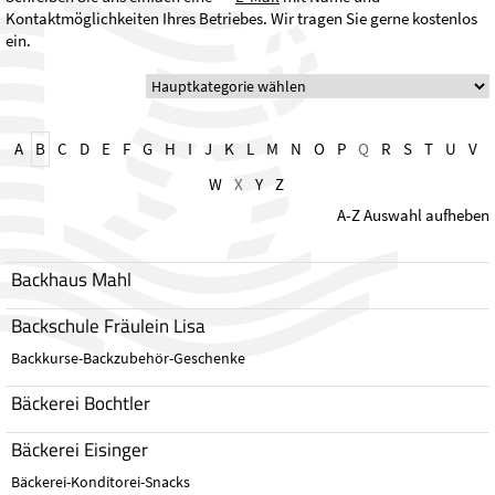
Kontaktmöglichkeiten Ihres Betriebes. Wir tragen Sie gerne kostenlos
ein.
A
B
C
D
E
F
G
H
I
J
K
L
M
N
O
P
Q
R
S
T
U
V
W
X
Y
Z
A-Z Auswahl aufheben
Backhaus Mahl
Backschule Fräulein Lisa
Backkurse-Backzubehör-Geschenke
Bäckerei Bochtler
Bäckerei Eisinger
Bäckerei-Konditorei-Snacks