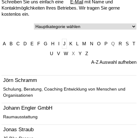
Schreiben Sie uns einfach eine
E-Mail
mit Name und
Kontaktmöglichkeiten Ihres Betriebes. Wir tragen Sie gerne
kostenlos ein.
A
B
C
D
E
F
G
H
I
J
K
L
M
N
O
P
Q
R
S
T
U
V
W
X
Y
Z
A-Z Auswahl aufheben
Jörn Schramm
Schulung, Beratung, Coaching Entwicklung von Menschen und
Organisationen
Johann Engler GmbH
Raumausstattung
Jonas Straub