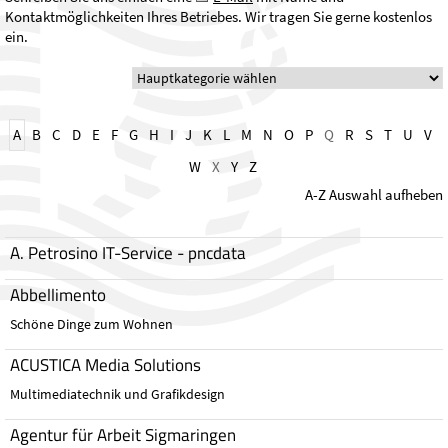
Kontaktmöglichkeiten Ihres Betriebes. Wir tragen Sie gerne kostenlos
ein.
A
B
C
D
E
F
G
H
I
J
K
L
M
N
O
P
Q
R
S
T
U
V
W
X
Y
Z
A-Z Auswahl aufheben
A. Petrosino IT-Service - pncdata
Abbellimento
Schöne Dinge zum Wohnen
ACUSTICA Media Solutions
Multimediatechnik und Grafikdesign
Agentur für Arbeit Sigmaringen