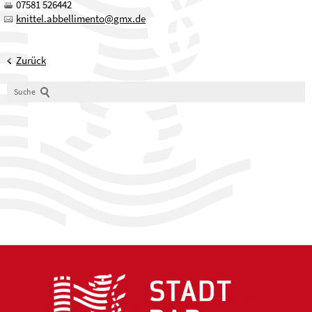
07581 526442
kn
tt
l
bb
ll
m
nt
gmx
d
Zurück
Suche