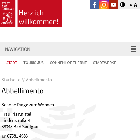
A
A
NAVIGATION
STADT
TOURISMUS
SONNENHOF-THERME
STADTWERKE
Startseite
Abbellimento
Abbellimento
Schöne Dinge zum Wohnen
Frau Iris Knittel
Lindenstraße 4
88348 Bad Saulgau
07581 4983