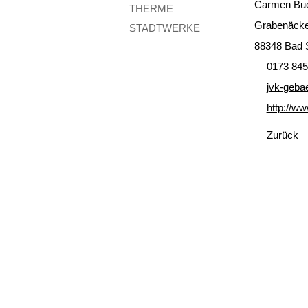
Carmen Bu
THERME
Grabenäcke
STADTWERKE
88348 Bad 
0173 84
jvk-geba
http://w
Zurück