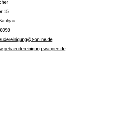
cher
r 15
Saulgau
58098
eudereinigung@t-online.de
ww.gebaeudereinigung-wangen.de