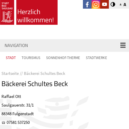
A
A
NAVIGATION
STADT
TOURISMUS
SONNENHOF-THERME
STADTWERKE
Startseite
Bäckerei Schultes Beck
Bäckerei Schultes Beck
Raffael Ott
Saulgauerstr. 31/1
88348 Fulgenstadt
07581 537250