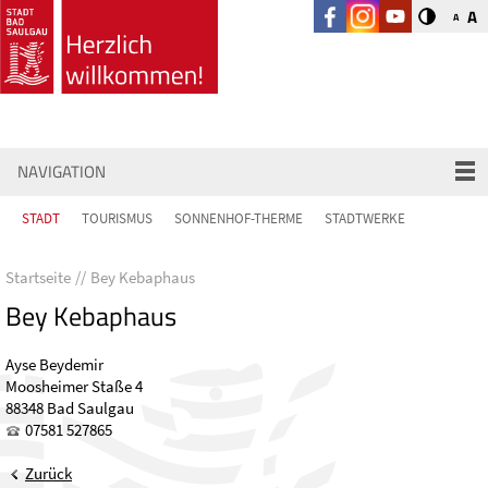
A
A
NAVIGATION
STADT
TOURISMUS
SONNENHOF-THERME
STADTWERKE
Startseite
Bey Kebaphaus
Bey Kebaphaus
Ayse Beydemir
Moosheimer Staße 4
88348 Bad Saulgau
07581 527865
Zurück