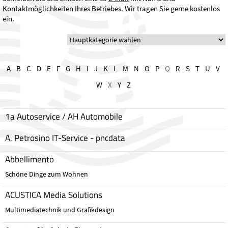
Kontaktmöglichkeiten Ihres Betriebes. Wir tragen Sie gerne kostenlos
ein.
A
B
C
D
E
F
G
H
I
J
K
L
M
N
O
P
Q
R
S
T
U
V
W
X
Y
Z
1a Autoservice / AH Automobile
A. Petrosino IT-Service - pncdata
Abbellimento
Schöne Dinge zum Wohnen
ACUSTICA Media Solutions
Multimediatechnik und Grafikdesign