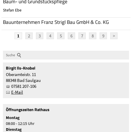
Baum- und Grundstückspflege
Stefan Ebe
Bauunternehmen Franz Strigl Bau GmbH & Co. KG
1
2
3
4
5
6
7
8
9
>
Suche
Birgit
Ils-Knobel
Oberamteistr. 11
88348 Bad Saulgau
07581 207-106
E-Mail
Öffnungszeiten Rathaus
Montag
08:00 - 12:15 Uhr
Dienstag