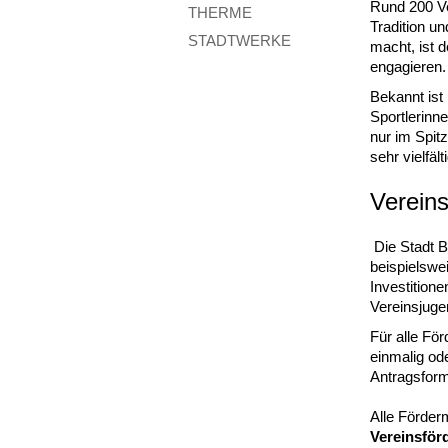
Rund 200 Ve
THERME
Tradition u
STADTWERKE
macht, ist 
engagieren.
Bekannt ist 
Sportlerinn
nur im Spit
sehr vielfälti
Verein
Die Stadt B
beispielswe
Investition
Vereinsjugen
Für alle Fö
einmalig od
Antragsform
Alle Förder
Vereinsfö