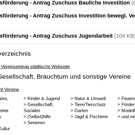
sförderung - Antrag Zuschuss Bauliche Investition
(
sförderung - Antrag Zuschuss Investition bewegl. 
sförderung - Antrag Zuschuss Jugendarbeit
(104 KB
verzeichnis
 Vereinseintrag städtische Webseite
Gesellschaft, Brauchtum und sonstige Vereine
ht Vereine
öre,
> Kinder & Jugend
> Natur & Umwelt
> Feuer
> Gesellschaft,
> Tiere/Tierschutz
> Förder
eine
Soziales
> Garten
> Model
&
> (Selbst)hilfe
> Jagd & Fischerei
> und vi
> Senioren
ultur