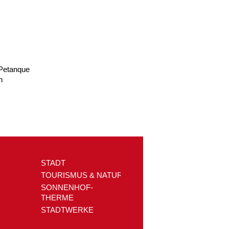
/Petanque
h
STADT
TOURISMUS & NATUR
SONNENHOF-
THERME
STADTWERKE