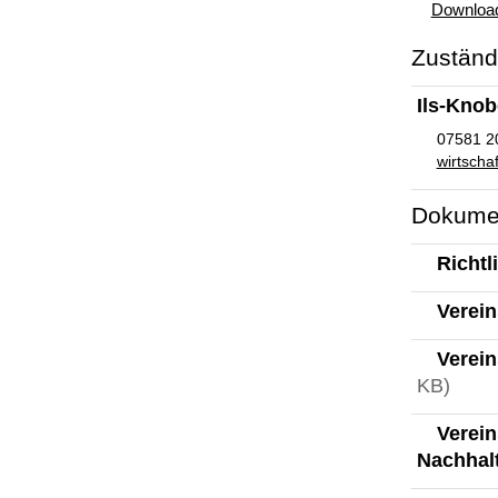
Download
Zuständi
Ils-Knobe
07581 2
wirtscha
Dokume
Richtl
Verein
Verein
KB)
Verein
Nachhal