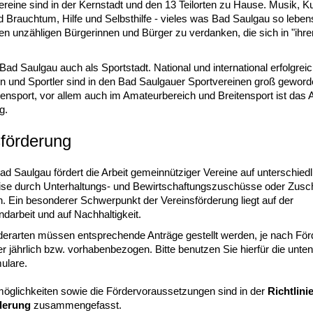
reine sind in der Kernstadt und den 13 Teilorten zu Hause. Musik, Kun
nd Brauchtum, Hilfe und Selbsthilfe - vieles was Bad Saulgau so leben
den unzähligen Bürgerinnen und Bürger zu verdanken, die sich in "ihr
Bad Saulgau auch als Sportstadt. National und international erfolgrei
en und Sportler sind in den Bad Saulgauer Sportvereinen groß geword
zensport, vor allem auch im Amateurbereich und Breitensport ist das 
g.
sförderung
ad Saulgau fördert die Arbeit gemeinnütziger Vereine auf unterschied
ise durch Unterhaltungs- und Bewirtschaftungszuschüsse oder Zus
en. Ein besonderer Schwerpunkt der Vereinsförderung liegt auf der
darbeit und auf Nachhaltigkeit.
rderarten müssen entsprechende Anträge gestellt werden, je nach För
er jährlich bzw. vorhabenbezogen. Bitte benutzen Sie hierfür die unt
ulare.
möglichkeiten sowie die Fördervoraussetzungen sind in der
Richtlini
rderung
zusammengefasst.