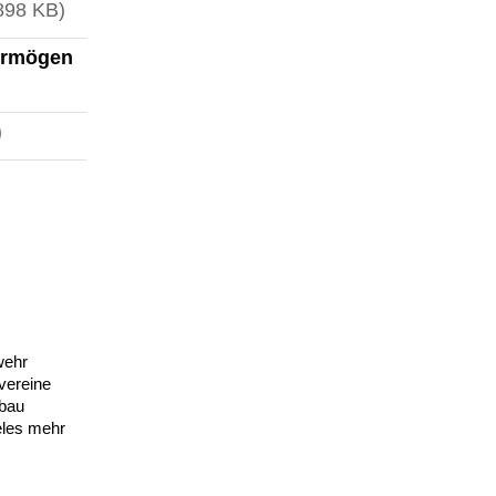
898 KB)
Vermögen
)
wehr
vereine
lbau
eles mehr