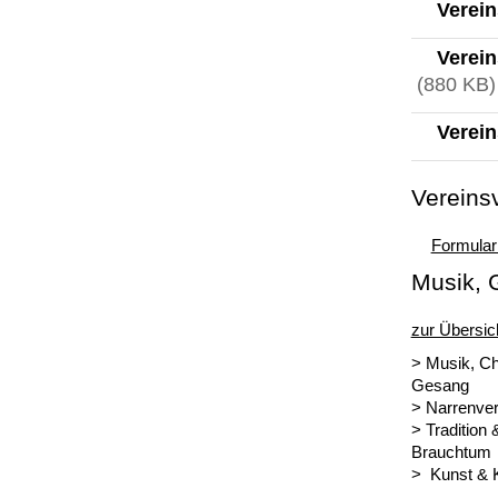
Verein
Verein
(880 KB)
Verein
Vereins
Formular
Musik, 
zur Übersic
> Musik, Ch
Gesang
> Narrenver
> Tradition 
Brauchtum
> Kunst & K