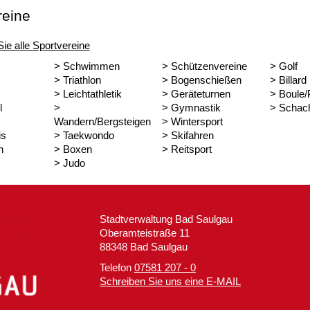
reine
Sie alle Sportvereine
> Schwimmen
> Schützenvereine
> Golf
> Triathlon
> Bogenschießen
> Billard
> Leichtathletik
> Geräteturnen
> Boule
l
>
> Gymnastik
> Schac
Wandern/Bergsteigen
> Wintersport
is
> Taekwondo
> Skifahren
n
> Boxen
> Reitsport
> Judo
Stadtverwaltung Bad Saulgau
Oberamteistraße 11
88348 Bad Saulgau
Telefon
07581 207 - 0
Schreiben Sie uns eine E-MAIL