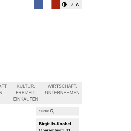
A
A
AFT
KULTUR,
WIRTSCHAFT,
S
FREIZEIT,
UNTERNEHMEN
EINKAUFEN
Suche
Birgit
Ils-Knobel
Oberamteistr. 11