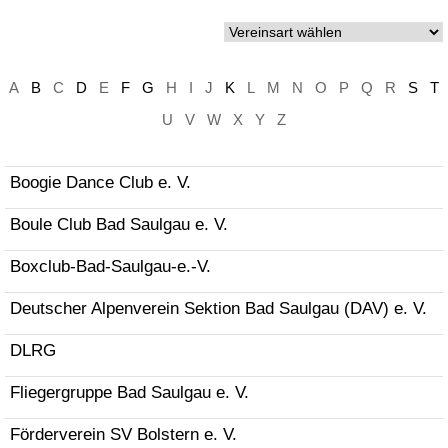
A
B
C
D
E
F
G
H
I
J
K
L
M
N
O
P
Q
R
S
T
U
V
W
X
Y
Z
Boogie Dance Club e. V.
Boule Club Bad Saulgau e. V.
Boxclub-Bad-Saulgau-e.-V.
Deutscher Alpenverein Sektion Bad Saulgau (DAV) e. V.
DLRG
Fliegergruppe Bad Saulgau e. V.
Förderverein SV Bolstern e. V.