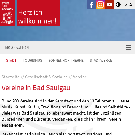
A
A
NAVIGATION
STADT
TOURISMUS
SONNENHOF-THERME
STADTWERKE
Startseite
Gesellschaft & Soziales
Vereine
Vereine in Bad Saulgau
Rund 200 Vereine sind in der Kernstadt und den 13 Teilorten zu Hause.
Musik, Kunst, Kultur, Tradition und Brauchtum, Hilfe und Selbsthilfe -
vieles was Bad Saulgau so lebenswert macht, ist den unzähligen
Bürgerinnen und Bürger zu verdanken, die sich in "ihrem" Verein
engagieren.
Bekannt ist Bad Saulgau auch als Sportstadt. National und