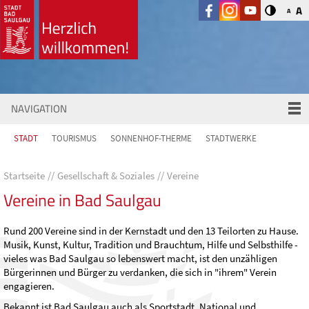
A
A
NAVIGATION
STADT
TOURISMUS
SONNENHOF-THERME
STADTWERKE
Startseite
Gesellschaft & Soziales
Vereine
Vereine in Bad Saulgau
Rund 200 Vereine sind in der Kernstadt und den 13 Teilorten zu Hause.
Musik, Kunst, Kultur, Tradition und Brauchtum, Hilfe und Selbsthilfe -
vieles was Bad Saulgau so lebenswert macht, ist den unzähligen
Bürgerinnen und Bürger zu verdanken, die sich in "ihrem" Verein
engagieren.
Bekannt ist Bad Saulgau auch als Sportstadt. National und