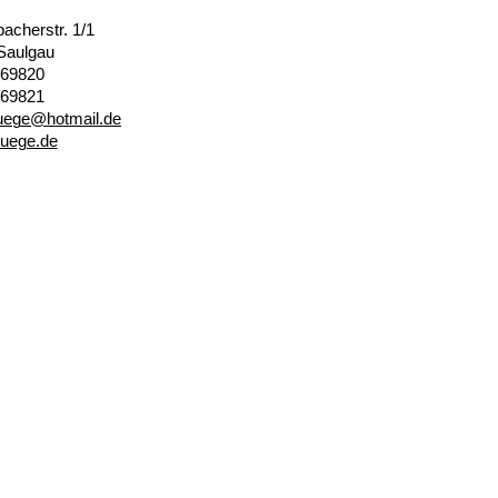
cherstr. 1/1
Saulgau
269820
269821
g
h
tm
l
d
uege.de