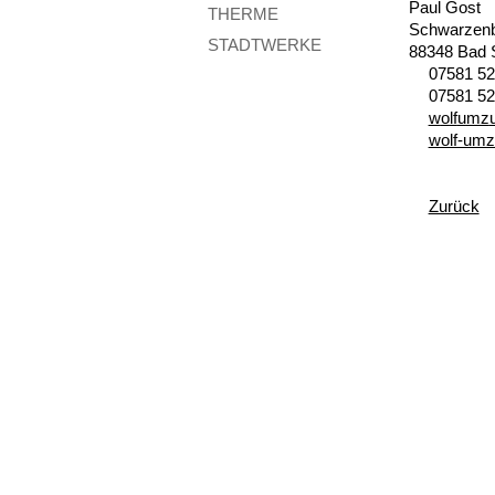
Paul Gost
THERME
Schwarzenba
STADTWERKE
88348 Bad 
07581 5
07581 5
w
lf
mz
wolf-umz
Zurück