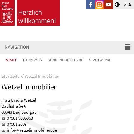
A
A
NAVIGATION
STADT
TOURISMUS
SONNENHOF-THERME
STADTWERKE
Startseite
Wetzel Immobilien
Wetzel Immobilien
Frau Ursula Wetzel
Bachstraße 6
88348 Bad Saulgau
07581 9005363
07581 2807
nf
w
tz
l
mm
b
l
n
d