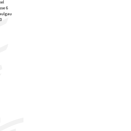
el
sse 6
aulgau
0