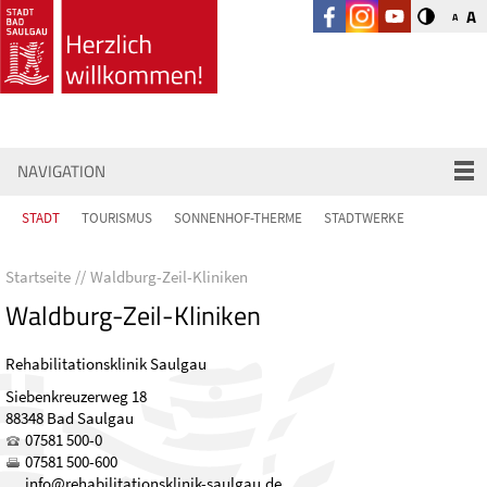
A
A
NAVIGATION
STADT
TOURISMUS
SONNENHOF-THERME
STADTWERKE
Startseite
Waldburg-Zeil-Kliniken
Waldburg-Zeil-Kliniken
Rehabilitationsklinik Saulgau
Siebenkreuzerweg 18
88348 Bad Saulgau
07581 500-0
07581 500-600
nf
r
h
b
l
t
t
nskl
n
k-s
lg
d