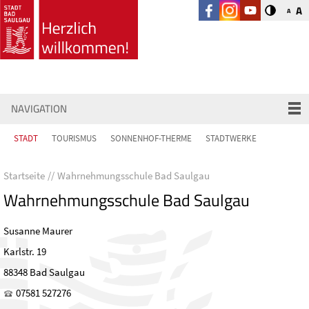
A
A
NAVIGATION
STADT
TOURISMUS
SONNENHOF-THERME
STADTWERKE
Startseite
Wahrnehmungsschule Bad Saulgau
Wahrnehmungsschule Bad Saulgau
Susanne Maurer
Karlstr. 19
88348 Bad Saulgau
07581 527276