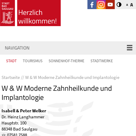
A
A
NAVIGATION
STADT
TOURISMUS
SONNENHOF-THERME
STADTWERKE
Startseite
W & W Moderne Zahnheilkunde und Implantologie
W & W Moderne Zahnheilkunde und
Implantologie
Isabell & Peter Welker
Dr. Heinz Langhammer
Hauptstr. 100
88348 Bad Saulgau
07581 7588