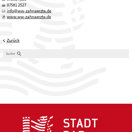
07581 2527
nf
ww-z
hn
rzt
d
www.ww-zahnaerzte.de
Zurück
Suche