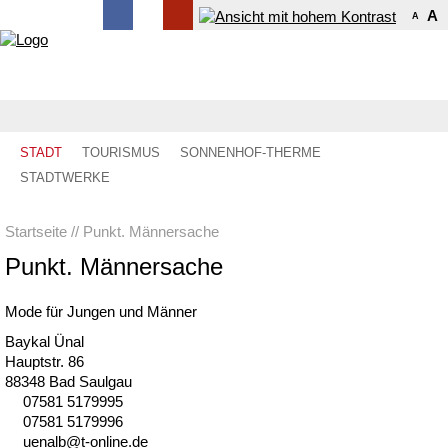
A
A
STADT
TOURISMUS
SONNENHOF-THERME
STADTWERKE
Startseite
Punkt. Männersache
Punkt. Männersache
Mode für Jungen und Männer
Baykal Ünal
Hauptstr. 86
88348 Bad Saulgau
07581 5179995
07581 5179996
n
lb
t-
nl
n
d