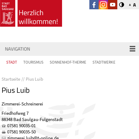
A
A
NAVIGATION
STADT
TOURISMUS
SONNENHOF-THERME
STADTWERKE
Startseite
Pius Luib
Pius Luib
Zimmerei-Schreinerei
Friedhofweg 7
88348 Bad Saulgau-Fulgenstadt
07581 90035-01
07581 90035-50
z
mm
r
l
b
t-
nl
n
d