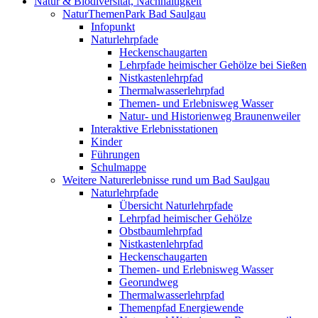
Natur & Biodiversität, Nachhaltigkeit
NaturThemenPark Bad Saulgau
Infopunkt
Naturlehrpfade
Heckenschaugarten
Lehrpfade heimischer Gehölze bei Sießen
Nistkastenlehrpfad
Thermalwasserlehrpfad
Themen- und Erlebnisweg Wasser
Natur- und Historienweg Braunenweiler
Interaktive Erlebnisstationen
Kinder
Führungen
Schulmappe
Weitere Naturerlebnisse rund um Bad Saulgau
Naturlehrpfade
Übersicht Naturlehrpfade
Lehrpfad heimischer Gehölze
Obstbaumlehrpfad
Nistkastenlehrpfad
Heckenschaugarten
Themen- und Erlebnisweg Wasser
Georundweg
Thermalwasserlehrpfad
Themenpfad Energiewende