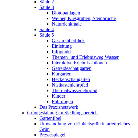
Säule 2
Säule 3
Biotopanlagen
Weiher, Kiesgruben, Steinbrüche
Naturdenkmale
Säule 4
Säule 5
Gesamtüberblick
Einleitung
Infopunkt
Themen- und Erlebnisweg Wasser
Interaktive Erlebnisstationen
Getreideschaugarten
Kurgarten
Heckenschaugarten
Nistkastenlehrpfad
Thermalwasserlehrpfad
Kinder
Führungen
Das Praxisnetzwerk
Grüngestaltung im Siedlungsbereich
Gartenfibel
Umwandlung von Einheitsgrün in artenreiches
Grün
Pressespiegel