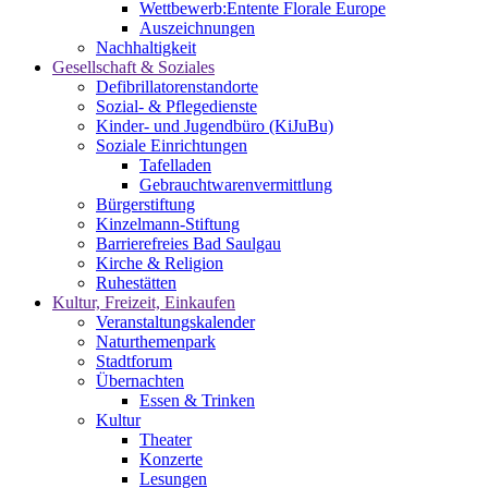
Wettbewerb:Entente Florale Europe
Auszeichnungen
Nachhaltigkeit
Gesellschaft & Soziales
Defibrillatorenstandorte
Sozial- & Pflegedienste
Kinder- und Jugendbüro (KiJuBu)
Soziale Einrichtungen
Tafelladen
Gebrauchtwarenvermittlung
Bürgerstiftung
Kinzelmann-Stiftung
Barrierefreies Bad Saulgau
Kirche & Religion
Ruhestätten
Kultur, Freizeit, Einkaufen
Veranstaltungskalender
Naturthemenpark
Stadtforum
Übernachten
Essen & Trinken
Kultur
Theater
Konzerte
Lesungen