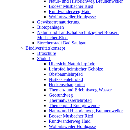
Natur- und Historienweg Braunenweiler
Booser Musbacher Ried
Rundwanderweg Haid
Wolfartsweiler Hohlgasse
Gewässerrenaturierung
Biotopanlagen
Natur- und Landschaftsschutzgebiet Booser-
Musbacher-Ried
Storchenstadt Bad Saulgau
Biodiversitätskonzept
Broschüre
Säule 1
Übersicht Naturlehrpfade
Lehrpfad heimischer Gehölze
Obstbaumlehrpfad
Nistkastenlehrpfad
Heckenschaugarten
Themen- und Erlebnisweg Wasser
Georundweg
Thermalwasserlehrpfad
Themenpfad Energiewende
Natur- und Historienweg Braunenweiler
Booser Musbacher Ried
Rundwanderweg Haid
Wolfartsweiler Hohlgasse