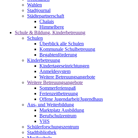
Wahlen
Stadtjournal
Städtepartnerschaft
Chalais
Himmelberg
Schule & Bildung, Kinderbetreuung
Schulen
Überblick alle Schulen
Kommunale Schulbetreuung
Begabtenförderung
Kinderbetreuung
Kindertageseinrichtungen
Anmeldesystem
Weitere Betreuungsangebote
Weitere Betreuungsangebote
Sommerferienspaß
Ferienzeitbetreuung
Offene Jugendarbeit/Jugendhaus
Aus- und Weiterbildung
Marktplatz Ausbildung
Berufschulzentrum
VHS
Schülerforschungszentrum
Stadtbibliothek
Musikschule