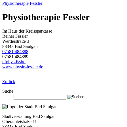
Physiotherapie Fessler
Physiotherapie Fessler
Im Haus der Kreissparkasse
Reiner Fessler
Werderstraße 3
88348 Bad Saulgau
07581 484888
07581 484889
nf
phys
-f
ssl
r
d
www.physio-fessler.de
Zurück
Suche
Stadtverwaltung Bad Saulgau
Oberamteistraße 11
88348 Bad Saulgau