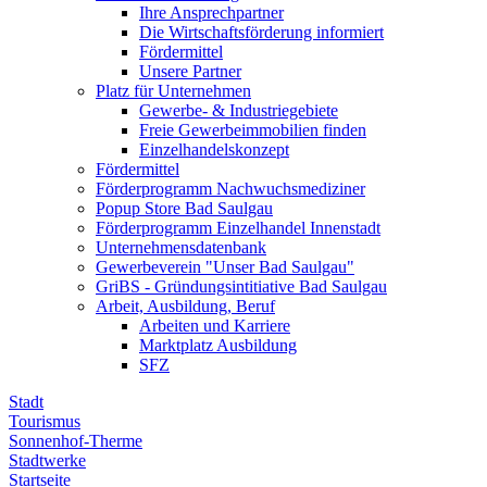
Ihre Ansprechpartner
Die Wirtschaftsförderung informiert
Fördermittel
Unsere Partner
Platz für Unternehmen
Gewerbe- & Industriegebiete
Freie Gewerbeimmobilien finden
Einzelhandelskonzept
Fördermittel
Förderprogramm Nachwuchsmediziner
Popup Store Bad Saulgau
Förderprogramm Einzelhandel Innenstadt
Unternehmensdatenbank
Gewerbeverein "Unser Bad Saulgau"
GriBS - Gründungsintitiative Bad Saulgau
Arbeit, Ausbildung, Beruf
Arbeiten und Karriere
Marktplatz Ausbildung
SFZ
Stadt
Tourismus
Sonnenhof-Therme
Stadtwerke
Startseite