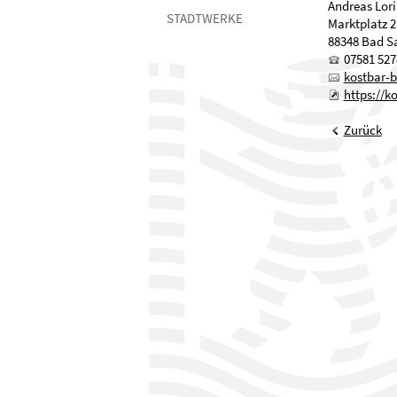
Andreas Lori
STADTWERKE
Marktplatz 2
88348 Bad S
07581 527
kostbar-
https://k
Zurück