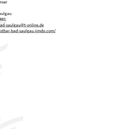
nser
aulgau
881
bad-saulgau@t-online.de
ostbar-bad-saulgau.jimdo.com/