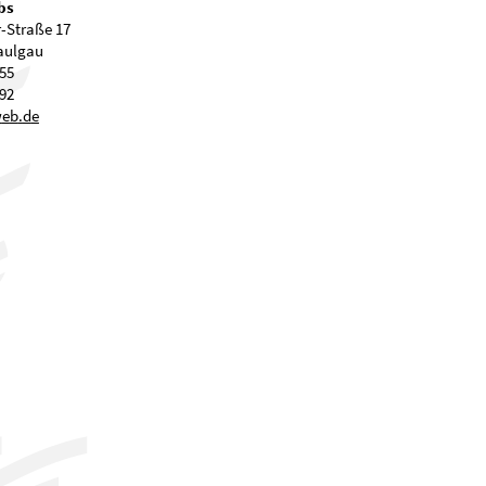
bs
-Straße 17
aulgau
55
92
w
b
d