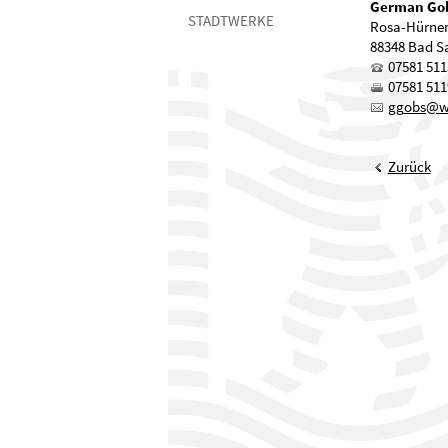
German Go
STADTWERKE
Rosa-Hürner
88348 Bad S
07581 511
07581 511
gg
bs
Zurück