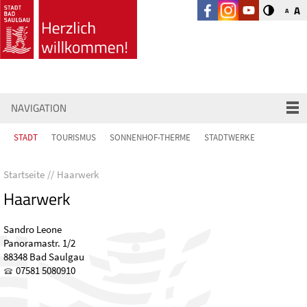
A
A
NAVIGATION
STADT
TOURISMUS
SONNENHOF-THERME
STADTWERKE
Startseite
Haarwerk
Haarwerk
Sandro Leone
Panoramastr. 1/2
88348 Bad Saulgau
07581 5080910