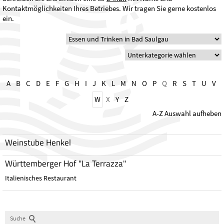
Kontaktmöglichkeiten Ihres Betriebes. Wir tragen Sie gerne kostenlos
ein.
A
B
C
D
E
F
G
H
I
J
K
L
M
N
O
P
Q
R
S
T
U
V
W
X
Y
Z
A-Z Auswahl aufheben
Weinstube Henkel
Württemberger Hof "La Terrazza"
Italienisches Restaurant
Suche