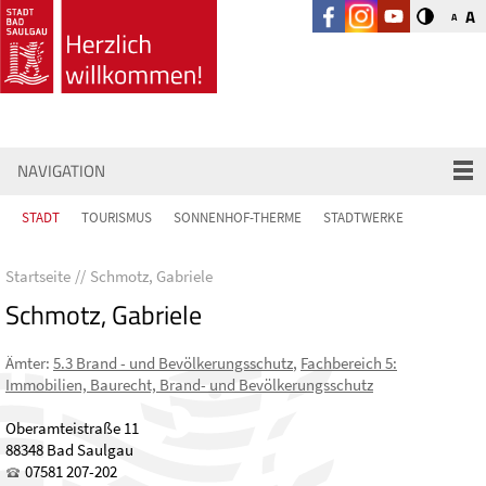
A
A
NAVIGATION
STADT
TOURISMUS
SONNENHOF-THERME
STADTWERKE
Startseite
Schmotz, Gabriele
Schmotz, Gabriele
Ämter
:
5.3 Brand - und Bevölkerungsschutz
,
Fachbereich 5:
Immobilien, Baurecht, Brand- und Bevölkerungsschutz
Oberamteistraße 11
88348 Bad Saulgau
07581 207-202