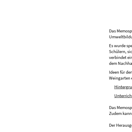
Das Memospie
Umweltbildu
Es wurde spe
Schülern, si
verbindet ei
dem Nachhalt
Ideen für de
Weingarten 
Hintergr
Unterrich
Das Memospie
Zudem kann 
Der Herausge