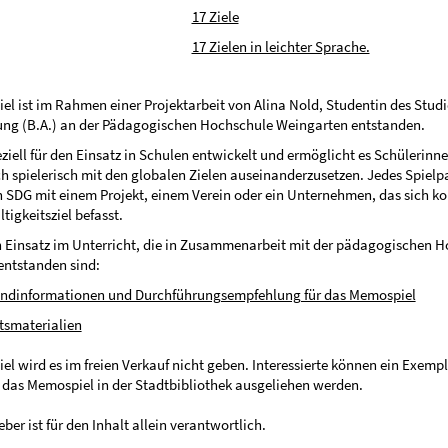
17 Ziele
17 Zielen in leichter Sprache.
l ist im Rahmen einer Projektarbeit von Alina Nold, Studentin des Stu
ng (B.A.) an der Pädagogischen Hochschule Weingarten entstanden.
ziell für den Einsatz in Schulen entwickelt und ermöglicht es Schülerinn
ch spielerisch mit den globalen Zielen auseinanderzusetzen. Jedes Spielp
n SDG mit einem Projekt, einem Verein oder ein Unternehmen, das sich ko
igkeitsziel befasst.
n Einsatz im Unterricht, die in Zusammenarbeit mit der pädagogischen 
entstanden sind:
undinformationen und Durchführungsempfehlung für das Memospiel
tsmaterialien
l wird es im freien Verkauf nicht geben. Interessierte können ein Exemp
das Memospiel in der Stadtbibliothek ausgeliehen werden.
ber ist für den Inhalt allein verantwortlich.