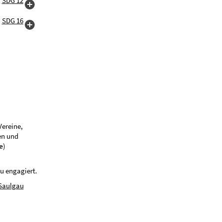
Vereine,
en und
e
)
u engagiert.
 Saulgau