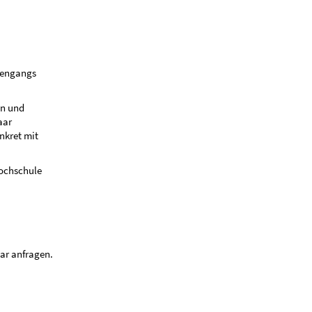
diengangs
en und
aar
nkret mit
Hochschule
lar anfragen.