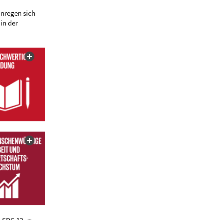
anregen sich
in der