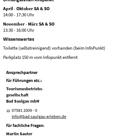
April - Oktober SA & SO
14:00 - 17:30 Uhr
November - März SA & SO
13:30 - 16:00 Uhr
Wissenswertes
Toilette (selbstreinigend) vorhanden (beim InfoPunkt)
Parkplatz 150 m vom Infopunkt entfernt
Ansprechpartner
für Führungen etc.:
Tourismusbetriebs-
gesellschaft
Bad Saulgau mbH
07581 2009 - 0
nf
b
d-s
lg
-
rl
b
n
d
für fachliche Fragen:
Martin Sauter