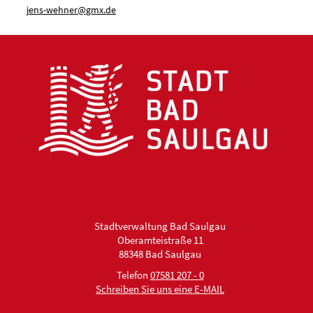
j
ns-w
hn
r
gmx
d
Stadtverwaltung Bad Saulgau
Oberamteistraße 11
88348 Bad Saulgau
Telefon
07581 207 - 0
Schreiben Sie uns eine E-MAIL