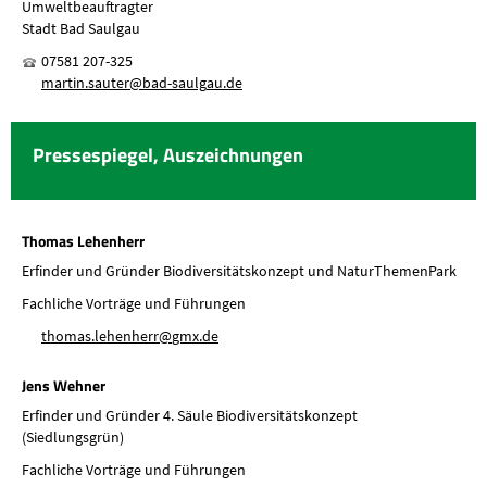
Umweltbeauftragter
Stadt Bad Saulgau
07581 207-325
m
rt
n
s
t
r
b
d-s
lg
d
Pressespiegel, Auszeichnungen
Thomas Lehenherr
Erfinder und Gründer Biodiversitätskonzept und NaturThemenPark
Fachliche Vorträge und Führungen
th
m
s
l
h
nh
rr
gmx
d
Jens Wehner
Erfinder und Gründer 4. Säule Biodiversitätskonzept
(Siedlungsgrün)
Fachliche Vorträge und Führungen