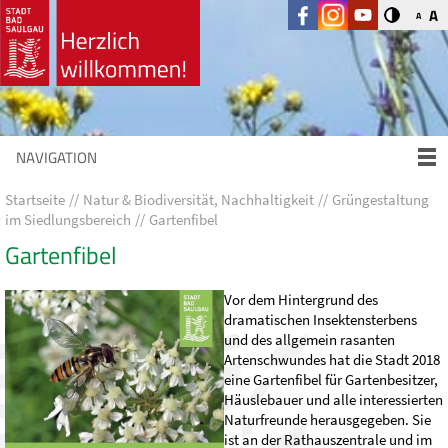
A
A
NAVIGATION
Startseite
Natur & Biodiversität, Nachhaltigkeit
Grüngestaltung
im Siedlungsbereich
Gartenfibel
Gartenfibel
Vor dem Hintergrund des
dramatischen Insektensterbens
und des allgemein rasanten
Artenschwundes hat die Stadt 2018
eine Gartenfibel für Gartenbesitzer,
Häuslebauer und alle interessierten
Naturfreunde herausgegeben. Sie
ist an der Rathauszentrale und im